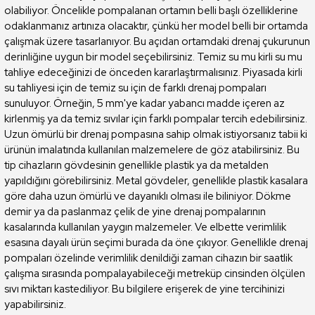
olabiliyor. Öncelikle pompalanan ortamın belli başlı özelliklerine
odaklanmanız artınıza olacaktır, çünkü her model belli bir ortamda
çalışmak üzere tasarlanıyor. Bu açıdan ortamdaki drenaj çukurunun
derinliğine uygun bir model seçebilirsiniz. Temiz su mu kirli su mu
tahliye edeceğinizi de önceden kararlaştırmalısınız. Piyasada kirli
su tahliyesi için de temiz su için de farklı drenaj pompaları
sunuluyor. Örneğin, 5 mm'ye kadar yabancı madde içeren az
kirlenmiş ya da temiz sıvılar için farklı pompalar tercih edebilirsiniz.
Uzun ömürlü bir drenaj pompasına sahip olmak istiyorsanız tabii ki
ürünün imalatında kullanılan malzemelere de göz atabilirsiniz. Bu
tip cihazların gövdesinin genellikle plastik ya da metalden
yapıldığını görebilirsiniz. Metal gövdeler, genellikle plastik kasalara
göre daha uzun ömürlü ve dayanıklı olması ile biliniyor. Dökme
demir ya da paslanmaz çelik de yine drenaj pompalarının
kasalarında kullanılan yaygın malzemeler. Ve elbette verimlilik
esasına dayalı ürün seçimi burada da öne çıkıyor. Genellikle drenaj
pompaları özelinde verimlilik denildiği zaman cihazın bir saatlik
çalışma sırasında pompalayabileceği metreküp cinsinden ölçülen
sıvı miktarı kastediliyor. Bu bilgilere erişerek de yine tercihinizi
yapabilirsiniz.