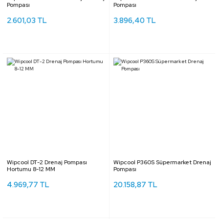
Pompası
Pompası
2.601,03 TL
3.896,40 TL
Wipcool DT-2 Drenaj Pompası
Wipcool P360S Süpermarket Drenaj
Hortumu 8-12 MM
Pompası
4.969,77 TL
20.158,87 TL