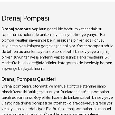
Drenaj Pompası
Drenaj pompası
yapıların genellikle bodrum katlarındaki su
toplama haznelerinde biriken suyu tahliye etmeye yarıyor. Bu
pompa çeşitleri sayesinde belirli aralıklarla biriken söz konusu
suyun tahliyesi kolayca gerçekleştirilebiliyor. Karter pompası adı ile
de bilinen bu ürünler sayesinde siz de belirli bir seviyeye ulaşmış
biriken suyun tahliye işlemlerini yapabilirsiniz. Farklı çeşitlerini ISK
Market'te bulabileceğiniz ürünleri kategorimizde inceleyip hemen
alışverişe başlayabilirsiniz.
Drenaj Pompası Çeşitleri
Drenaj pompaları, otomatik ve manuel kontrol sistemine sahip
olmak üzere iki farklı çeşit sunuyor. Bunlardan flatörlü pompaları
tercih edebilirsiniz. Böylelikle, haznede biriken su belli bir seviyeye
ulaştığında drenaj pompası da otomatik olarak devreye girebiliyor
ve suyu tahliye edebiliyor. Flatörsüz drenaj pompaları ise manuel
çalışma prensibine sahip. Özellikle manuel sistemin ihtiyaç