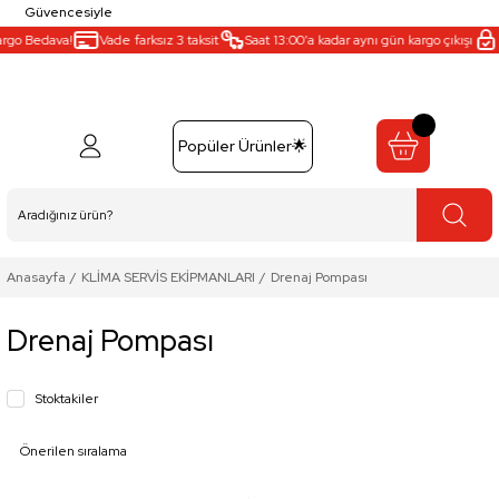
Güvencesiyle
go Bedava!
Vade farksız 3 taksit
Saat 13:00’a kadar aynı gün kargo çıkışı
G
Popüler Ürünler🌟
Anasayfa
KLİMA SERVİS EKİPMANLARI
Drenaj Pompası
Drenaj Pompası
Stoktakiler