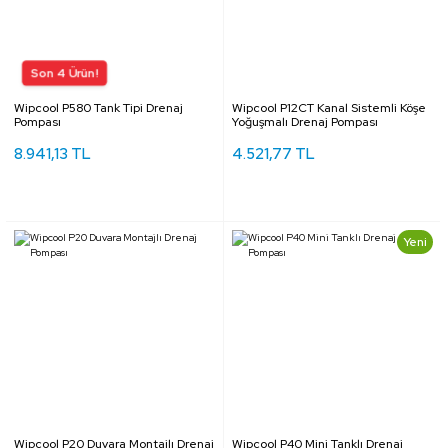
Wipcool P580 Tank Tipi Drenaj
Wipcool P12CT Kanal Sistemli Köşe
Pompası
Yoğuşmalı Drenaj Pompası
8.941,13 TL
4.521,77 TL
Yeni
Wipcool P20 Duvara Montajlı Drenaj
Wipcool P40 Mini Tanklı Drenaj