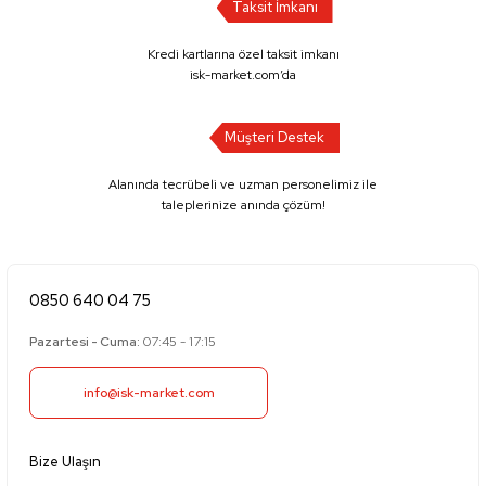
Taksit İmkanı
Kredi kartlarına özel taksit imkanı
isk-market.com’da
Müşteri Destek
Alanında tecrübeli ve uzman personelimiz ile
taleplerinize anında çözüm!
0850 640 04 75
Pazartesi - Cuma:
07:45 - 17:15
info@isk-market.com
Bize Ulaşın