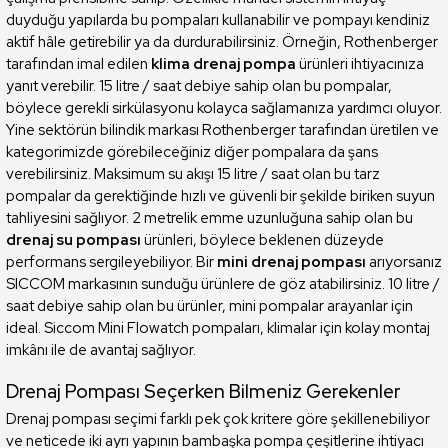
duyduğu yapılarda bu pompaları kullanabilir ve pompayı kendiniz
aktif hâle getirebilir ya da durdurabilirsiniz. Örneğin, Rothenberger
tarafından imal edilen
klima drenaj pompa
ürünleri ihtiyacınıza
yanıt verebilir. 15 litre / saat debiye sahip olan bu pompalar,
böylece gerekli sirkülasyonu kolayca sağlamanıza yardımcı oluyor.
Yine sektörün bilindik markası Rothenberger tarafından üretilen ve
kategorimizde görebileceğiniz diğer pompalara da şans
verebilirsiniz. Maksimum su akışı 15 litre / saat olan bu tarz
pompalar da gerektiğinde hızlı ve güvenli bir şekilde biriken suyun
tahliyesini sağlıyor. 2 metrelik emme uzunluğuna sahip olan bu
drenaj su pompası
ürünleri, böylece beklenen düzeyde
performans sergileyebiliyor. Bir
mini drenaj pompası
arıyorsanız
SICCOM markasının sunduğu ürünlere de göz atabilirsiniz. 10 litre /
saat debiye sahip olan bu ürünler, mini pompalar arayanlar için
ideal. Siccom Mini Flowatch pompaları, klimalar için kolay montaj
imkânı ile de avantaj sağlıyor.
Drenaj Pompası Seçerken Bilmeniz Gerekenler
Drenaj pompası seçimi farklı pek çok kritere göre şekillenebiliyor
ve neticede iki ayrı yapının bambaşka pompa çeşitlerine ihtiyacı