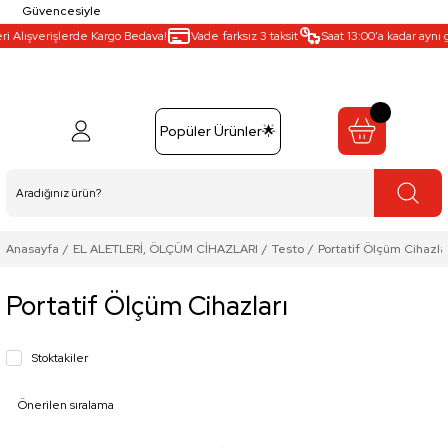
Güvencesiyle
 Alışverişlerde Kargo Bedava!
Vade farksız 3 taksit
Saat 13:00’a kadar aynı gü
Popüler Ürünler🌟
Anasayfa
EL ALETLERİ, ÖLÇÜM CİHAZLARI
Testo
Portatif Ölçüm Cihazla
Portatif Ölçüm Cihazları
Stoktakiler