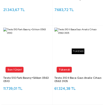
21.343,67 TL
7.683,72 TL
TÜKENDİ
Testo 510 Fark Basınç+Silikon 0563
Testo 310 II Baca Gazı Analiz Cihazı
0510
0563 3105
11.739,01 TL
61.324,38 TL