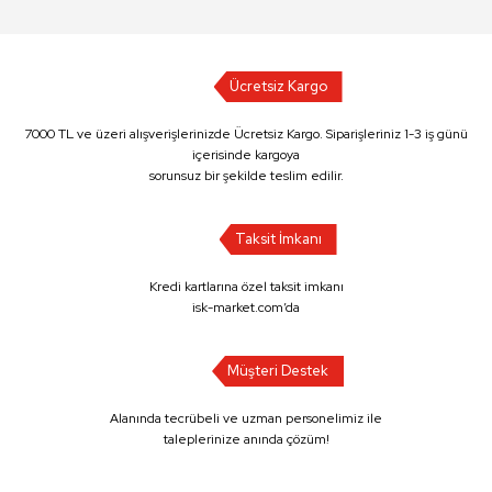
Ücretsiz Kargo
7000 TL ve üzeri alışverişlerinizde Ücretsiz Kargo. Siparişleriniz 1-3 iş günü
içerisinde kargoya
sorunsuz bir şekilde teslim edilir.
Taksit İmkanı
Kredi kartlarına özel taksit imkanı
isk-market.com’da
Müşteri Destek
Alanında tecrübeli ve uzman personelimiz ile
taleplerinize anında çözüm!