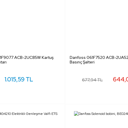
1F9077 ACB-2UC85W Kartuş
Danfoss 061F7520 ACB-2UA52
tarı
Basınç Şalteri
1.015,59 TL
644,
677,94 TL