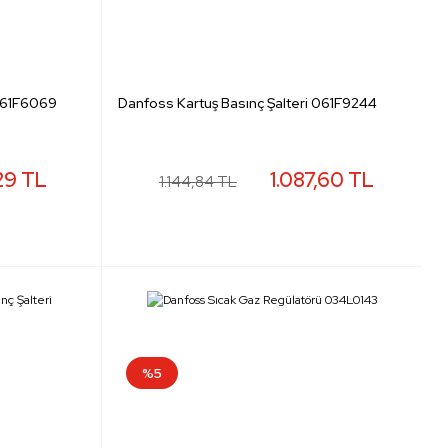
 061F6069
Danfoss Kartuş Basınç Şalteri 061F9244
29 TL
1.087,60 TL
1.144,84 TL
%5