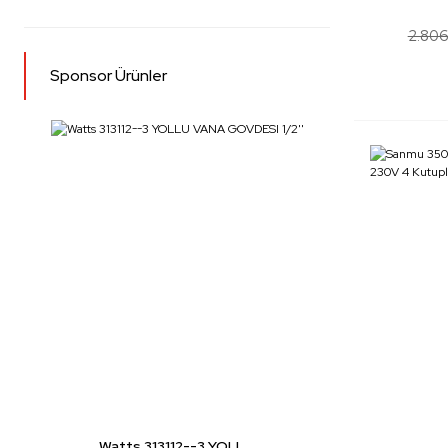
2.806
Sponsor Ürünler
Watts 313112--3 YOLL ...