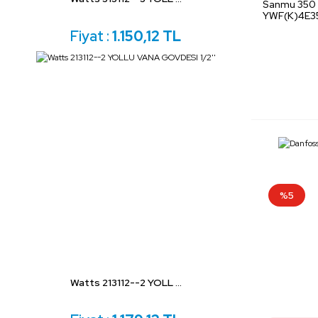
Sanmu 350 
YWF(K)4E35
Fiyat :
1.150,12 TL
%5
Watts 213112--2 YOLL ...