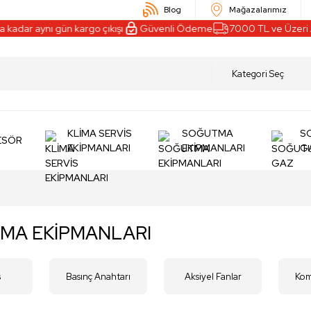
Blog
Mağazalarımız
adar aynı gün kargo çıkışı
Güvenli Ödeme
7000 TL ve Üzeri Alı
KLİMA SERVİS
SOĞUTMA
S
ESÖR
EKİPMANLARI
EKİPMANLARI
G
MA EKİPMANLARI
s
Basınç Anahtarı
Aksiyel Fanlar
Kom