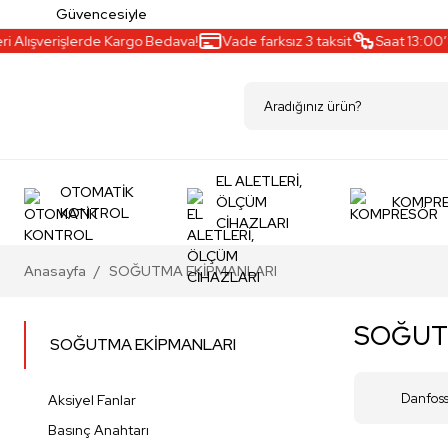
Güvencesiyle
lışverişlerde Kargo Bedava!
Vade farksız 3 taksit
Saat 13:00’a k
EL ALETLERİ,
OTOMATİK
ÖLÇÜM
KOMPR
KONTROL
CİHAZLARI
Anasayfa
SOĞUTMA EKİPMANLARI
SOĞUT
SOĞUTMA EKİPMANLARI
Danfos
Aksiyel Fanlar
Basınç Anahtarı