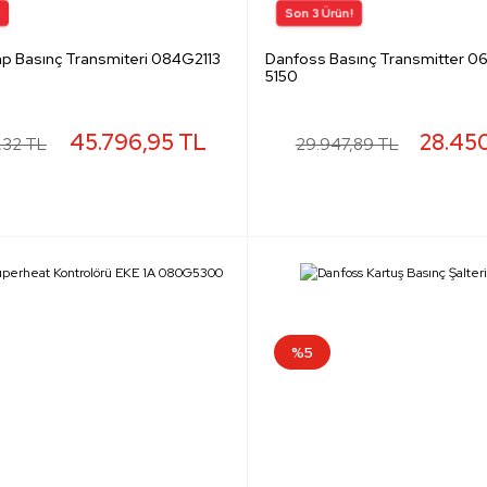
p Basınç Transmiteri 084G2113
Danfoss Basınç Transmitter 
5150
45.796,95 TL
28.45
,32 TL
29.947,89 TL
%5