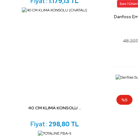
Fiyat :
1.179,13 TL
Danfoss Em
48.207
%5
40 CM KLIMA KONSOLU ...
Fiyat :
298,80 TL