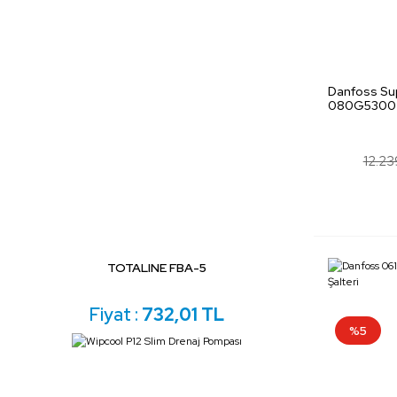
Danfoss Sup
080G5300
12.23
TOTALINE FBA-5
Fiyat :
732,01 TL
%5