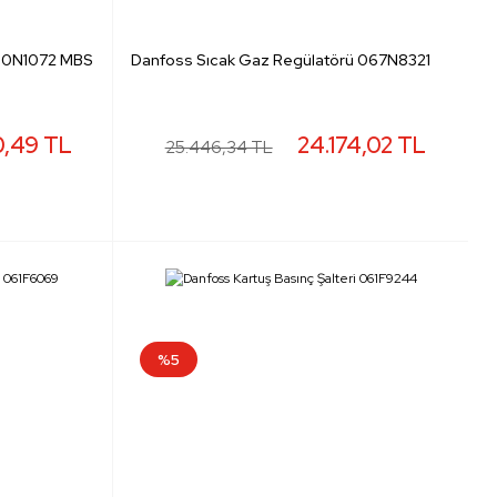
060N1072 MBS
Danfoss Sıcak Gaz Regülatörü 067N8321
0,49 TL
24.174,02 TL
25.446,34 TL
%5