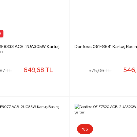
1F8333 ACB-2UA305W Kartuş
Danfoss 061F8641 Kartuş Basınç
ri
649,68 TL
546,
87 TL
575,06 TL
%5