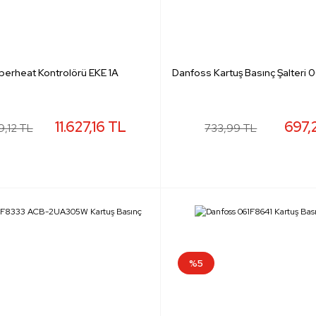
erheat Kontrolörü EKE 1A
Danfoss Kartuş Basınç Şalteri
11.627,16 TL
697,
9,12 TL
733,99 TL
%5