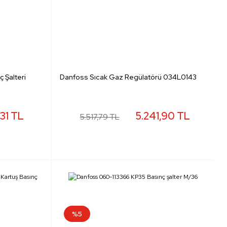
 Şalteri
Danfoss Sıcak Gaz Regülatörü 034L0143
31 TL
5.241,90 TL
5.517,79 TL
%5