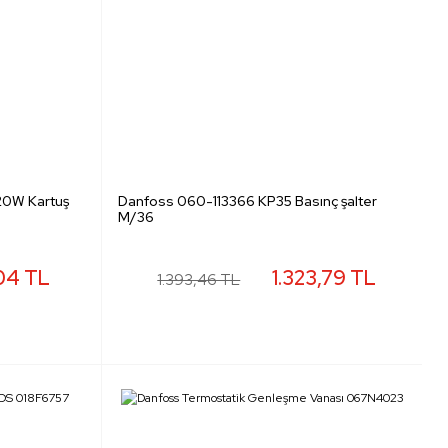
0W Kartuş
Danfoss 060-113366 KP35 Basınç şalter
M/36
04 TL
1.323,79 TL
1.393,46 TL