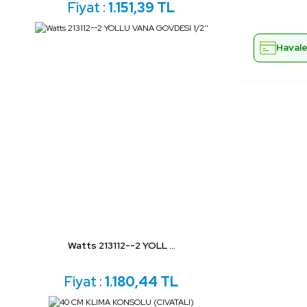
Fiyat :
1.151,39 TL
Havale 
Watts 213112--2 YOLL ...
Fiyat :
1.180,44 TL