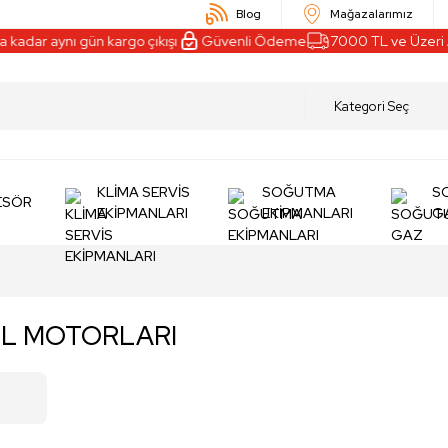
Blog
Mağazalarımız
adar aynı gün kargo çıkışı
Güvenli Ödeme
7000 TL ve Üzeri Alı
KLİMA SERVİS
SOĞUTMA
S
ESÖR
EKİPMANLARI
EKİPMANLARI
G
IL MOTORLARI