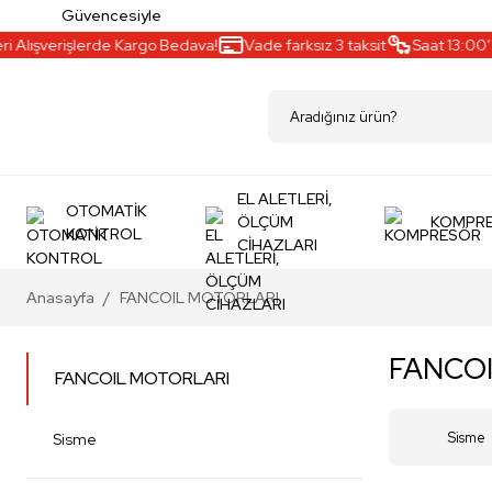
Güvencesiyle
lışverişlerde Kargo Bedava!
Vade farksız 3 taksit
Saat 13:00’a k
EL ALETLERİ,
OTOMATİK
ÖLÇÜM
KOMPR
KONTROL
CİHAZLARI
Anasayfa
FANCOIL MOTORLARI
FANCO
FANCOIL MOTORLARI
Sisme
Sisme