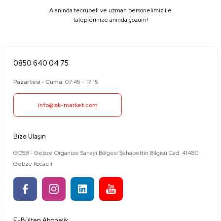
Alanında tecrübeli ve uzman personelimiz ile
taleplerinize anında çözüm!
0850 640 04 75
Pazartesi - Cuma:
07:45 - 17:15
info@isk-market.com
Bize Ulaşın
GOSB - Gebze Organize Sanayi Bölgesi Şahabettin Bilgisu Cad. 41480
Gebze Kocaeli
E-Bülten Abonelik