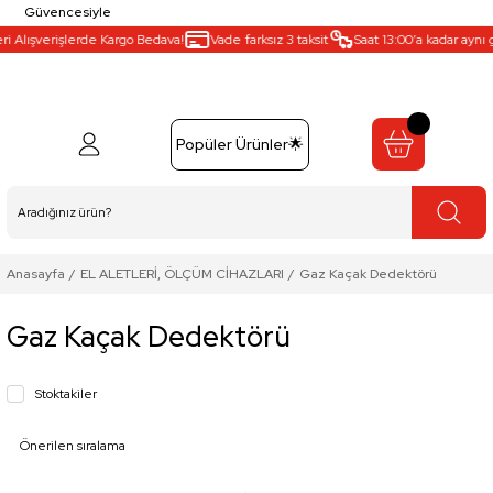
Güvencesiyle
 Alışverişlerde Kargo Bedava!
Vade farksız 3 taksit
Saat 13:00’a kadar aynı g
Popüler Ürünler🌟
Anasayfa
EL ALETLERİ, ÖLÇÜM CİHAZLARI
Gaz Kaçak Dedektörü
Gaz Kaçak Dedektörü
Stoktakiler