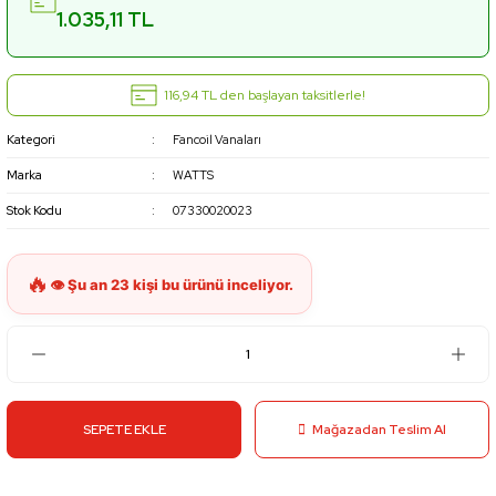
1.035,11 TL
116,94 TL den başlayan taksitlerle!
Kategori
Fancoil Vanaları
Marka
WATTS
Stok Kodu
07330020023
SEPETE EKLE
Mağazadan Teslim Al