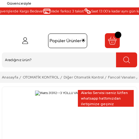
Güvencesiyle
verişlerde Kargo Bedava!
Vade farksız 3 taksit
Saat 13:00’a kadar aynı gün kar
Popüler Ürünler🌟
Anasayfa
OTOMATİK KONTROL
Diğer Otomatik Kontrol
Fancoil Vanaları
Alarko Servisi iseniz lütfen
whatsapp hattımızdan
iletişimize geçiniz