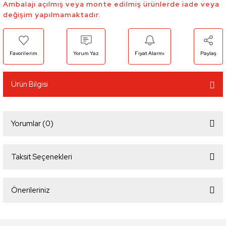
Ambalajı açılmış veya monte edilmiş ürünlerde iade veya
değişim yapılmamaktadır.
Yorum Yaz
Fiyat Alarmı
Paylaş
Ürün Bilgisi
Yorumlar (0)
Taksit Seçenekleri
Bu ürüne ilk yorumu siz yapın!
Önerileriniz
Yorum Yaz
Bu ürünün fiyat bilgisi, resim, ürün açıklamalarında ve diğer konularda
yetersiz gördüğünüz noktaları öneri formunu kullanarak tarafımıza