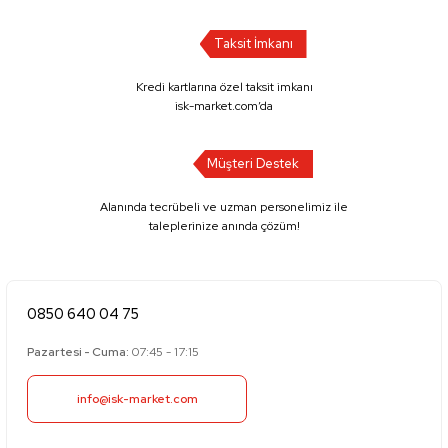
Taksit İmkanı
Kredi kartlarına özel taksit imkanı
isk-market.com’da
Müşteri Destek
Alanında tecrübeli ve uzman personelimiz ile
taleplerinize anında çözüm!
0850 640 04 75
Pazartesi - Cuma:
07:45 - 17:15
info@isk-market.com