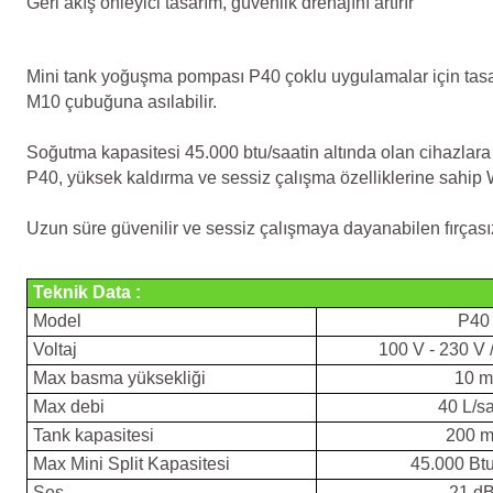
Geri akış önleyici tasarım, güvenlik drenajını artırır
Mini tank yoğuşma pompası P40 çoklu uygulamalar için tasarla
M10 çubuğuna asılabilir.
Soğutma kapasitesi 45.000 btu/saatin altında olan cihazlar
P40, yüksek kaldırma ve sessiz çalışma özelliklerine sahip 
Uzun süre güvenilir ve sessiz çalışmaya dayanabilen fırças
Teknik Data :
Model
P40
Voltaj
100 V - 230 V 
Max basma yüksekliği
10 m
Max debi
40 L/sa
Tank kapasitesi
200 m
Max Mini Split Kapasitesi
45.000 Btu
Ses
21 d