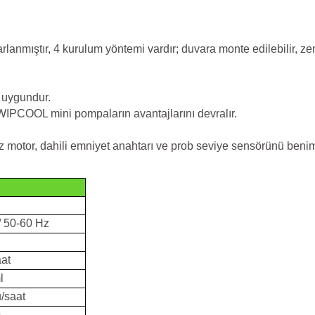
nmıştır, 4 kurulum yöntemi vardır; duvara monte edilebilir, zemi
a uygundur.
WIPCOOL mini pompaların avantajlarını devralır.
ız motor, dahili emniyet anahtarı ve prob seviye sensörünü ben
/ 50-60 Hz
at
l
/saat
B