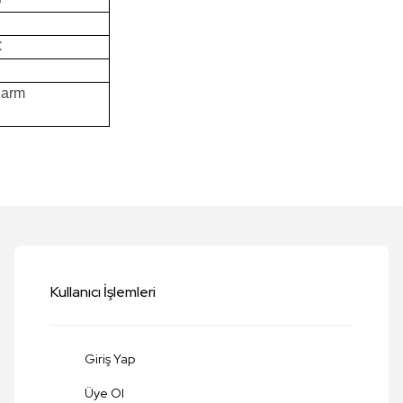
C
larm
etersiz gördüğünüz noktaları öneri formunu kullanarak tarafımıza iletebilirsi
Bu ürüne ilk yorumu siz yapın!
Yorum Yaz
Kullanıcı İşlemleri
Giriş Yap
Üye Ol