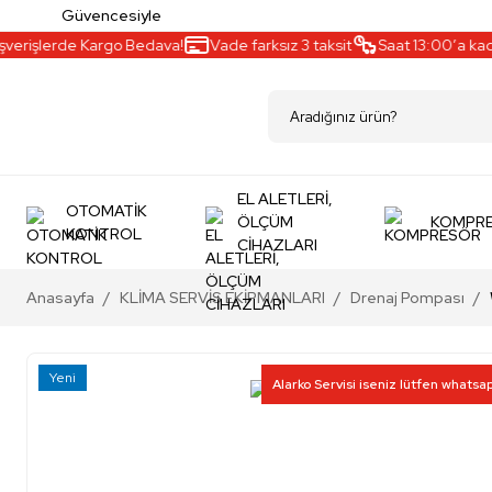
Güvencesiyle
erişlerde Kargo Bedava!
Vade farksız 3 taksit
Saat 13:00’a kadar 
EL ALETLERİ,
OTOMATİK
ÖLÇÜM
KOMPR
KONTROL
CİHAZLARI
Anasayfa
KLİMA SERVİS EKİPMANLARI
Drenaj Pompası
Yeni
Alarko Servisi iseniz lütfen whatsa