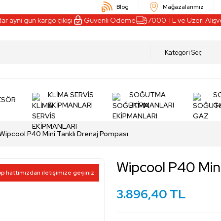
Blog
Mağazalarımız
aynı gün kargo çıkışı
Güvenli Ödeme
7000 TL ve Üzeri Alışver
KLİMA SERVİS
SOĞUTMA
S
ESÖR
EKİPMANLARI
EKİPMANLARI
G
Wipcool P40 Mini Tanklı Drenaj Pompası
Wipcool P40 Mini
pp hattımızdan iletişimize geçiniz
3.896,40 TL