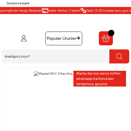
Güvencesiyle
şverişlerde Kargo Bedava!
Vade farksız 3 taksit
Saat 13:00’a kadar aynı gün ka
Popüler Ürünler🌟
Alarko Servisi iseniz lütfen
whatsapp hattımızdan
iletişimize geçiniz