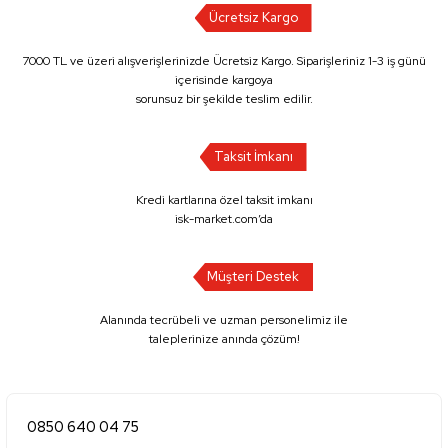
Ücretsiz Kargo
7000 TL ve üzeri alışverişlerinizde Ücretsiz Kargo. Siparişleriniz 1-3 iş günü
içerisinde kargoya
sorunsuz bir şekilde teslim edilir.
Taksit İmkanı
Kredi kartlarına özel taksit imkanı
isk-market.com’da
Müşteri Destek
Alanında tecrübeli ve uzman personelimiz ile
taleplerinize anında çözüm!
0850 640 04 75