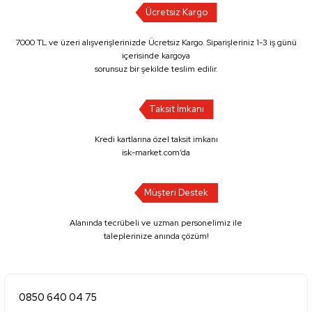
Ücretsiz Kargo
7000 TL ve üzeri alışverişlerinizde Ücretsiz Kargo. Siparişleriniz 1-3 iş günü
içerisinde kargoya
sorunsuz bir şekilde teslim edilir.
Taksit İmkanı
Kredi kartlarına özel taksit imkanı
isk-market.com’da
Müşteri Destek
Alanında tecrübeli ve uzman personelimiz ile
taleplerinize anında çözüm!
0850 640 04 75