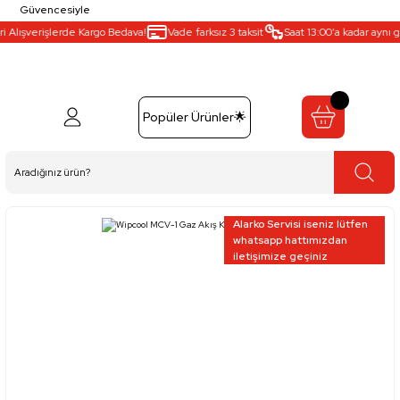
Güvencesiyle
 Alışverişlerde Kargo Bedava!
Vade farksız 3 taksit
Saat 13:00’a kadar aynı gü
Popüler Ürünler🌟
Alarko Servisi iseniz lütfen
whatsapp hattımızdan
iletişimize geçiniz