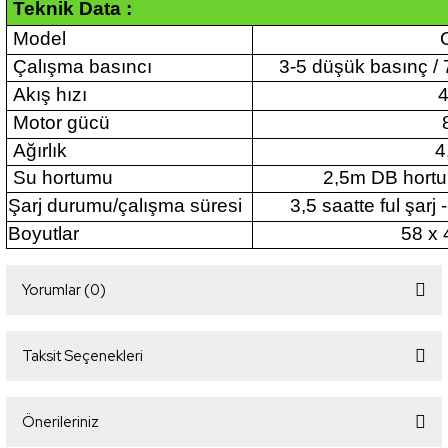
Teknik Data :
Model
C
Çalışma basıncı
3-5 düşük basınç /
Akış hızı
4
Motor gücü
Ağırlık
4
Su hortumu
2,5m DB hortu
Şarj durumu/çalışma süresi
3,5 saatte ful şarj
Boyutlar
58 x 
Yorumlar (0)
Taksit Seçenekleri
Bu ürüne ilk yorumu siz yapın!
Önerileriniz
Yorum Yaz