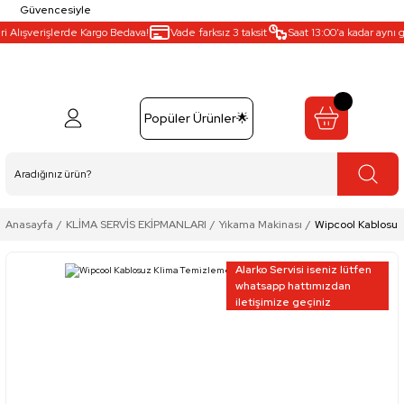
Güvencesiyle
lışverişlerde Kargo Bedava!
Vade farksız 3 taksit
Saat 13:00’a kadar aynı gün 
Popüler Ürünler🌟
Anasayfa
KLİMA SERVİS EKİPMANLARI
Yıkama Makinası
Wipcool Kablosuz
Alarko Servisi iseniz lütfen
whatsapp hattımızdan
iletişimize geçiniz