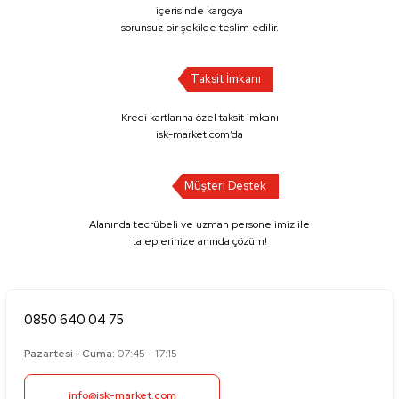
içerisinde kargoya
sorunsuz bir şekilde teslim edilir.
Taksit İmkanı
Kredi kartlarına özel taksit imkanı
isk-market.com’da
Müşteri Destek
Alanında tecrübeli ve uzman personelimiz ile
taleplerinize anında çözüm!
0850 640 04 75
Pazartesi - Cuma:
07:45 - 17:15
info@isk-market.com