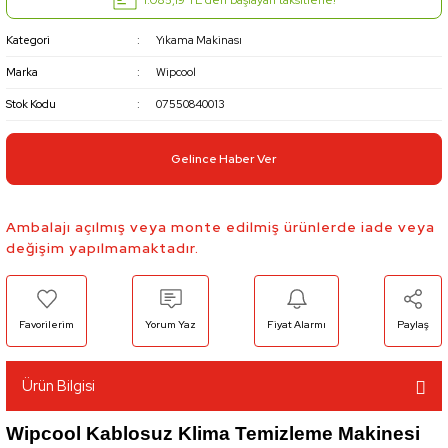
Kategori
Yıkama Makinası
Marka
Wipcool
Stok Kodu
07550840013
Gelince Haber Ver
Ambalajı açılmış veya monte edilmiş ürünlerde iade veya
değişim yapılmamaktadır.
Yorum Yaz
Fiyat Alarmı
Paylaş
Ürün Bilgisi
Wipcool Kablosuz Klima Temizleme Makinesi