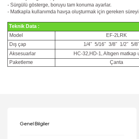
- Sürgülü gösterge, boruyu tam konuma ayarlar.
- Matkapla kullanımda havşa oluşturmak için gereken süreyi a
Teknik Data :
Model
EF-2LRK
Dış çap
1/4" 5/16" 3/8" 1/2" 5/8
Aksesuarlar
HC-32,HD-1, Altıgen matkap
Paketleme
Çanta
Bu ürünün fiyat bilgisi, resim, ürün açıklamalarında ve diğer konularda y
Görüş ve önerileriniz için teşekkür ederiz.
Ürün resmi kalitesiz, bozuk veya görüntülenemiyor.
Ürün açıklamasında eksik bilgiler bulunuyor.
Genel Bilgiler
Ürün bilgilerinde hatalar bulunuyor.
Ürün fiyatı diğer sitelerden daha pahalı.