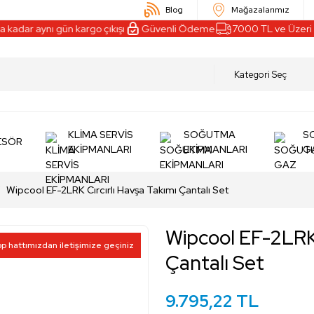
Blog
Mağazalarımız
kadar aynı gün kargo çıkışı
Güvenli Ödeme
7000 TL ve Üzeri Al
KLİMA SERVİS
SOĞUTMA
S
ESÖR
EKİPMANLARI
EKİPMANLARI
G
Wipcool EF-2LRK Cırcırlı Havşa Takımı Çantalı Set
Wipcool EF-2LRK 
pp hattımızdan iletişimize geçiniz
Çantalı Set
9.795,22 TL