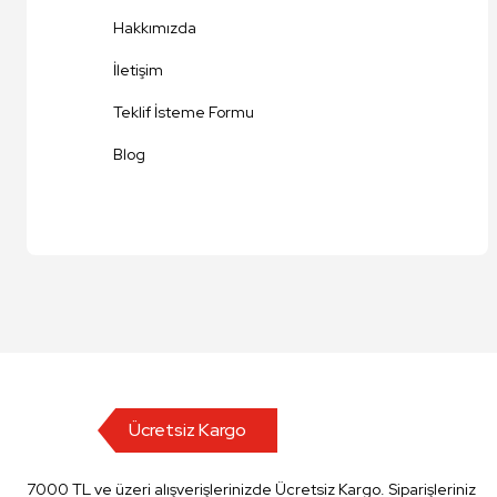
Hakkımızda
Bu ürüne benzer farklı alternatifler olmalı.
İletişim
Teklif İsteme Formu
Blog
Ücretsiz Kargo
7000 TL ve üzeri alışverişlerinizde Ücretsiz Kargo. Siparişleriniz