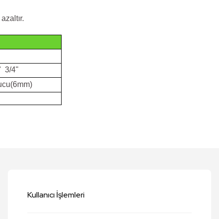
zaltır.
" 3/4"
 ucu(6mm)
etersiz gördüğünüz noktaları öneri formunu kullanarak tarafımıza iletebilirsi
Bu ürüne ilk yorumu siz yapın!
Yorum Yaz
Kullanıcı İşlemleri