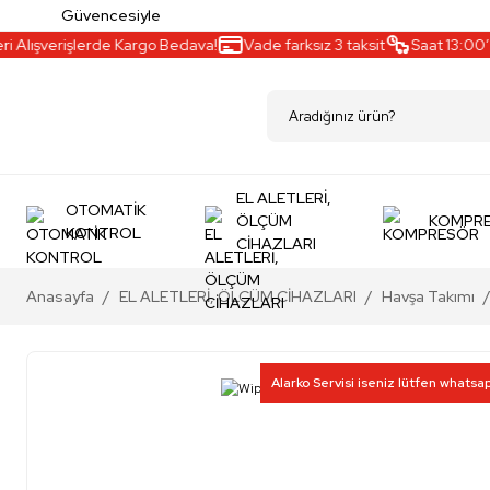
Güvencesiyle
Alışverişlerde Kargo Bedava!
Vade farksız 3 taksit
Saat 13:00’a 
EL ALETLERİ,
OTOMATİK
ÖLÇÜM
KOMPR
KONTROL
CİHAZLARI
Anasayfa
EL ALETLERİ, ÖLÇÜM CİHAZLARI
Havşa Takımı
Alarko Servisi iseniz lütfen whatsa