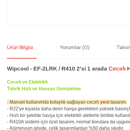
Ürün Bilgisi
Yorumlar (0)
Taksi
Wipcool - EF-2LRK / R410 2'si 1 arada
Cırcırlı
H
Cırcırlı ve Elektrikli
Tahrik Hızlı ve Hassas Genişletme
- Manuel kullanımda kolaylık sağlayan cırcırlı
yeni
tasarım.
- R22'ye kıyasla daha derin havşa gerektiren yüksek basınçlı
- Hızlı bir şekilde havşa için elektrikli aletlerle birlikte kullan
- R410A sistemi için özel tasarım, normal borulara da uygun
- Alüminyum gövde, çelik tasarımlardan %50 daha sıkıdır.