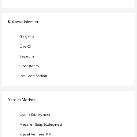
Ürün fiyatı diğer sitelerden daha pahalı.
Bu ürüne benzer farklı alternatifler olmalı.
Kullanıcı İşlemleri
Giriş Yap
Üye Ol
Gönder
Sepetim
Siparişlerim
İptal İade Şartları
Yardım Merkezi
Üyelik Sözleşmesi
Mesafeli Satış Sözleşmesi
Kişisel Verilerin K.K.