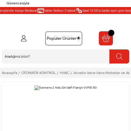
Güvencesiyle
rişlerde Kargo Bedava!
Vade farksız 3 taksit
Saat 13:00’a kadar aynı gün kargo 
Popüler Ürünler🌟
Anasayfa
OTOMATİK KONTROL
HVAC
Acvatix Vana-Vana Motorları ve Ak