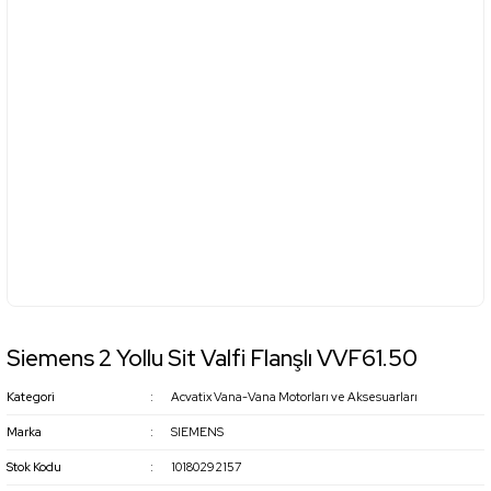
Siemens 2 Yollu Sit Valfi Flanşlı VVF61.50
Kategori
Acvatix Vana-Vana Motorları ve Aksesuarları
Marka
SIEMENS
Stok Kodu
10180292157