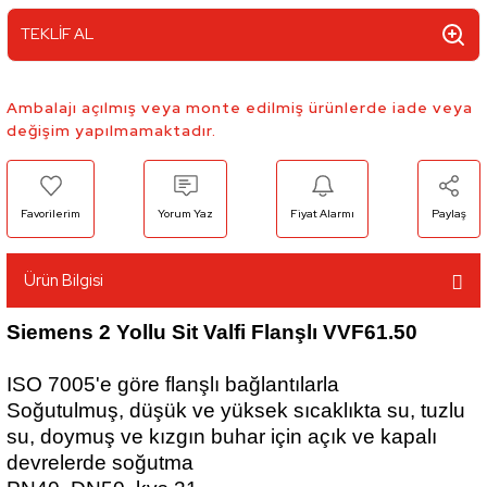
TEKLİF AL
Ambalajı açılmış veya monte edilmiş ürünlerde iade veya
değişim yapılmamaktadır.
Yorum Yaz
Fiyat Alarmı
Paylaş
Ürün Bilgisi
Siemens 2 Yollu Sit Valfi Flanşlı VVF61.50
ISO 7005'e göre flanşlı bağlantılarla
Soğutulmuş, düşük ve yüksek sıcaklıkta su, tuzlu
su, doymuş ve kızgın buhar için açık ve kapalı
devrelerde soğutma