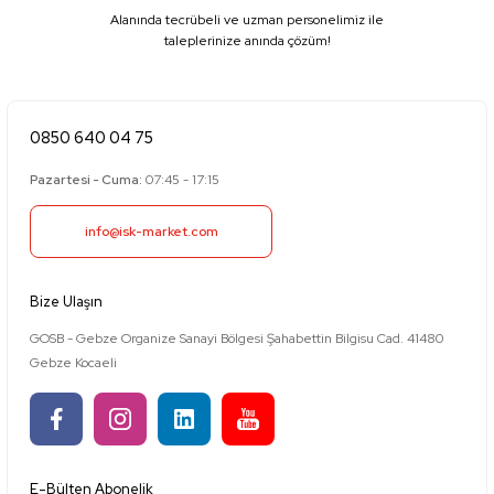
Alanında tecrübeli ve uzman personelimiz ile
taleplerinize anında çözüm!
0850 640 04 75
Pazartesi - Cuma:
07:45 - 17:15
info@isk-market.com
Bize Ulaşın
GOSB - Gebze Organize Sanayi Bölgesi Şahabettin Bilgisu Cad. 41480
Gebze Kocaeli
E-Bülten Abonelik