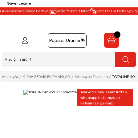
Güvencesiyle
şverişlerde Kargo Bedava!
Vade farksız 3 taksit
Saat 13:00’a kadar aynı gün ka
Popüler Ürünler🌟
Anasayfa
KLİMA SERVİS EKİPMANLARI
Vibrasyon Takozları
TOTALINE 40 
Alarko Servisi iseniz lütfen
whatsapp hattımızdan
iletişimize geçiniz