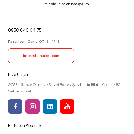
taleplerinize anında çözüm!
0850 640 04 75
Pazartesi - Cuma:
07:45 - 17:15
info@isk-market.com
Bize Ulaşın
GOSB - Gebze Organize Sanayi Bölgesi Şahabettin Bilgisu Cad. 41480
Gebze Kocaeli
E-Bülten Abonelik