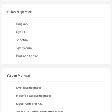
Bu ürüne benzer farklı alternatifler olmalı.
Kullanıcı İşlemleri
Giriş Yap
Üye Ol
Gönder
Sepetim
Siparişlerim
İptal İade Şartları
Yardım Merkezi
Üyelik Sözleşmesi
Mesafeli Satış Sözleşmesi
Kişisel Verilerin K.K.
Gizlilik ve Çerez Aydınlatma Metni