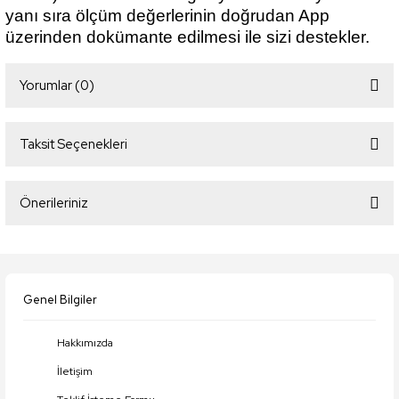
yanı sıra ölçüm değerlerinin doğrudan App
üzerinden dokümante edilmesi ile sizi destekler.
Yorumlar (0)
Taksit Seçenekleri
Bu ürüne ilk yorumu siz yapın!
Önerileriniz
Yorum Yaz
Bu ürünün fiyat bilgisi, resim, ürün açıklamalarında ve diğer konularda
yetersiz gördüğünüz noktaları öneri formunu kullanarak tarafımıza
iletebilirsiniz.
Genel Bilgiler
Görüş ve önerileriniz için teşekkür ederiz.
Hakkımızda
Ürün resmi kalitesiz, bozuk veya görüntülenemiyor.
İletişim
Ürün açıklamasında eksik bilgiler bulunuyor.