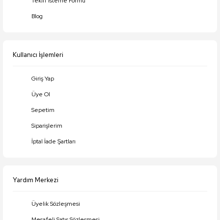
Teklif İsteme Formu
Ürün bilgilerinde hatalar bulunuyor.
Blog
Ürün fiyatı diğer sitelerden daha pahalı.
Bu ürüne benzer farklı alternatifler olmalı.
Kullanıcı İşlemleri
Giriş Yap
Üye Ol
Gönder
Sepetim
Siparişlerim
İptal İade Şartları
Yardım Merkezi
Üyelik Sözleşmesi
Mesafeli Satış Sözleşmesi