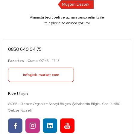
Müşteri Destek
Alanında tecrübeli ve uzman personelimiz ile
taleplerinize anında çözüm!
0850 640 04 75
Pazartesi - Cuma:
07:45 - 17:15
info@isk-market.com
Bize Ulaşın
GOSB - Gebze Organize Sanayi Bölgesi Şahabettin Bilgisu Cad. 41480
Gebze Kocaeli