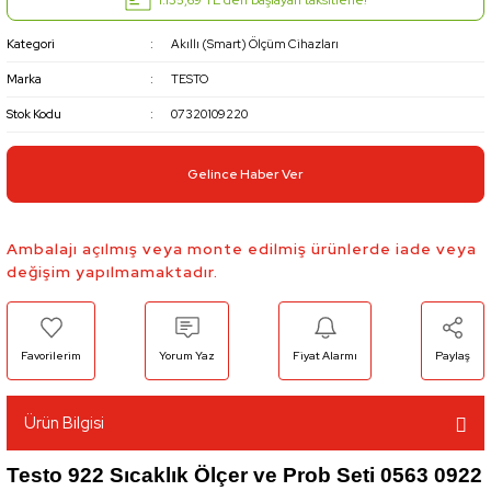
Kategori
Akıllı (Smart) Ölçüm Cihazları
Marka
TESTO
Stok Kodu
07320109220
Gelince Haber Ver
Ambalajı açılmış veya monte edilmiş ürünlerde iade veya
değişim yapılmamaktadır.
Yorum Yaz
Fiyat Alarmı
Paylaş
Ürün Bilgisi
Testo 922 Sıcaklık Ölçer ve Prob Seti 0563 0922