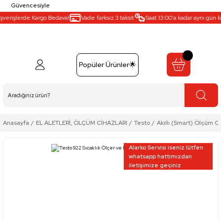
Güvencesiyle
verişlerde Kargo Bedava!
Vade farksız 3 taksit
Saat 13:00’a kadar aynı gün kar
Popüler Ürünler🌟
Anasayfa
EL ALETLERİ, ÖLÇÜM CİHAZLARI
Testo
Akıllı (Smart) Ölçüm Ci
Alarko Servisi iseniz lütfen
whatsapp hattımızdan
iletişimize geçiniz