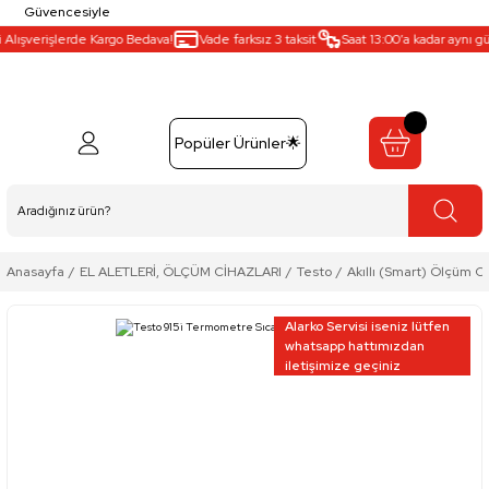
Güvencesiyle
ışverişlerde Kargo Bedava!
Vade farksız 3 taksit
Saat 13:00’a kadar aynı gün k
Popüler Ürünler🌟
Anasayfa
EL ALETLERİ, ÖLÇÜM CİHAZLARI
Testo
Akıllı (Smart) Ölçüm Ci
Alarko Servisi iseniz lütfen
whatsapp hattımızdan
iletişimize geçiniz