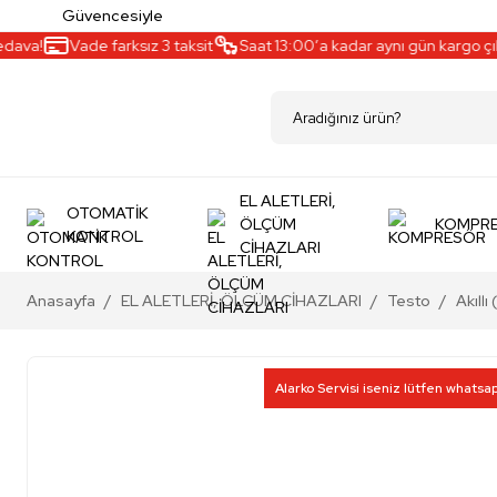
Güvencesiyle
ava!
Vade farksız 3 taksit
Saat 13:00’a kadar aynı gün kargo çıkış
EL ALETLERİ,
OTOMATİK
ÖLÇÜM
KOMPR
KONTROL
CİHAZLARI
Anasayfa
EL ALETLERİ, ÖLÇÜM CİHAZLARI
Testo
Akıll
Alarko Servisi iseniz lütfen whatsa