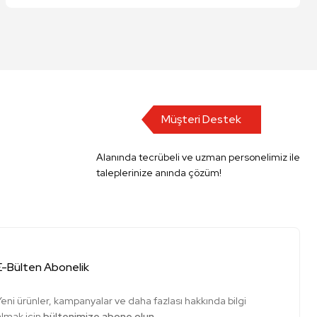
Müşteri Destek
Alanında tecrübeli ve uzman personelimiz ile
taleplerinize anında çözüm!
E-Bülten Abonelik
Yeni ürünler, kampanyalar ve daha fazlası hakkında bilgi
almak için
bültenimize abone olun.