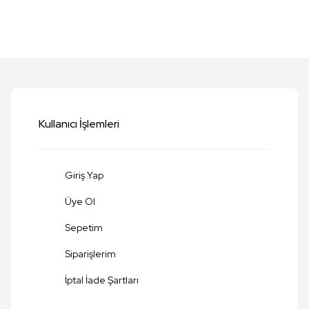
etersiz gördüğünüz noktaları öneri formunu kullanarak tarafımıza iletebilirsi
Bu ürüne ilk yorumu siz yapın!
Yorum Yaz
Kullanıcı İşlemleri
Giriş Yap
Üye Ol
Sepetim
Siparişlerim
Gönder
İptal İade Şartları