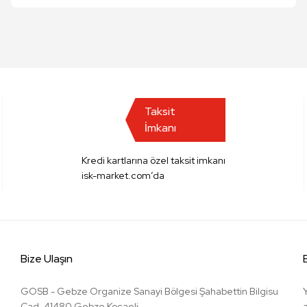
Taksit
İmkanı
Kredi kartlarına özel taksit imkanı
isk-market.com’da
Bize Ulaşın
GOSB - Gebze Organize Sanayi Bölgesi Şahabettin Bilgisu
Cad. 41480 Gebze Kocaeli