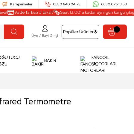
Kampanyalar
0850 640 04 75
0530 076 13 53
a!
Vade farksız 3 taksit
Saat 13:00’a kadar aynı gün kargo çıkışı
Popüler Ürünler🌟
Üye / Bayi Girişi
OĞUTUCU
FANCOIL
BAKIR
AZ
MOTORLARI
frared Termometre