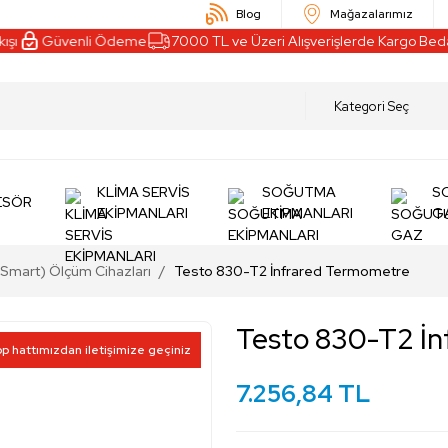
Blog
Mağazalarımız
ı
Güvenli Ödeme
7000 TL ve Üzeri Alışverişlerde Kargo Bedav
KLİMA SERVİS
SOĞUTMA
S
ESÖR
EKİPMANLARI
EKİPMANLARI
G
ı (Smart) Ölçüm Cihazları
Testo 830-T2 İnfrared Termometre
Testo 830-T2 İn
pp hattımızdan iletişimize geçiniz
7.256,84 TL