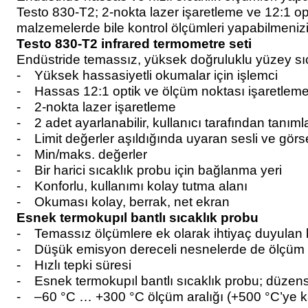
Testo 830-T2; 2-nokta lazer işaretleme ve 12:1 opt
malzemelerde bile kontrol ölçümleri yapabilmenizi
Testo 830-T2 infrared termometre seti
Endüstride temassız, yüksek doğruluklu yüzey sıca
- Yüksek hassasiyetli okumalar için işlemci
- Hassas 12:1 optik ve ölçüm noktası işaretleme
- 2-nokta lazer işaretleme
- 2 adet ayarlanabilir, kullanıcı tarafından tanıml
- Limit değerler aşıldığında uyaran sesli ve görs
- Min/maks. değerler
- Bir harici sıcaklık probu için bağlanma yeri
- Konforlu, kullanımı kolay tutma alanı
- Okuması kolay, berrak, net ekran
Esnek termokupıl bantlı sıcaklık probu
- Temassız ölçümlere ek olarak ihtiyaç duyulan ko
- Düşük emisyon dereceli nesnelerde de ölçüm y
- Hızlı tepki süresi
- Esnek termokupıl bantlı sıcaklık probu; düzensi
- –60 °C … +300 °C ölçüm aralığı (+500 °C’ye kad