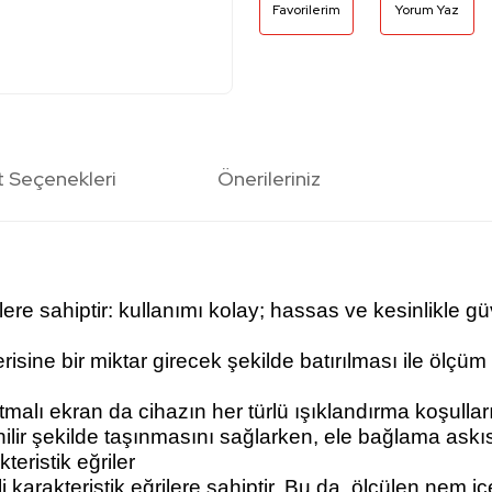
Yorum Yaz
t Seçenekleri
Önerileriniz
iklere sahiptir: kullanımı kolay; hassas ve kesinlikle g
ine bir miktar girecek şekilde batırılması ile ölçüm a
lı ekran da cihazın her türlü ışıklandırma koşulları
ilir şekilde taşınmasını sağlarken, ele bağlama askıs
eristik eğriler
 karakteristik eğrilere sahiptir. Bu da, ölçülen nem iç