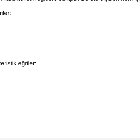
iler:
istik eğriler:
etersiz gördüğünüz noktaları öneri formunu kullanarak tarafımıza iletebilirsi
Bu ürüne ilk yorumu siz yapın!