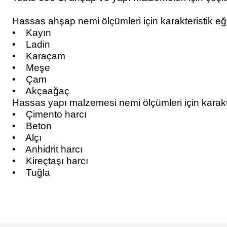
Hassas ahşap nemi ölçümleri için karakteristik eğr
• Kayın
• Ladin
• Karaçam
• Meşe
• Çam
• Akçaağaç
Hassas yapı malzemesi nemi ölçümleri için karakter
• Çimento harcı
• Beton
• Alçı
• Anhidrit harcı
• Kireçtaşı harcı
• Tuğla
Bu ürünün fiyat bilgisi, resim, ürün açıklamalarında ve diğer konularda y
Görüş ve önerileriniz için teşekkür ederiz.