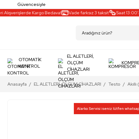
Güvencesiyle
lışverişlerde Kargo Bedava!
Vade farksız 3 taksit
Saat 13:00’a ka
EL ALETLERİ,
OTOMATİK
ÖLÇÜM
KOMPR
KONTROL
CİHAZLARI
Anasayfa
EL ALETLERİ, ÖLÇÜM CİHAZLARI
Testo
Akıll
Alarko Servisi iseniz lütfen whatsa