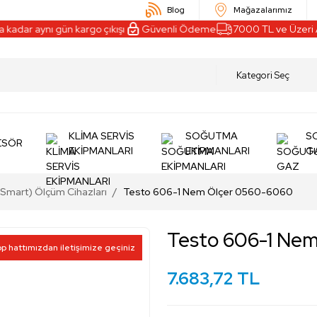
Blog
Mağazalarımız
dar aynı gün kargo çıkışı
Güvenli Ödeme
7000 TL ve Üzeri Alış
KLİMA SERVİS
SOĞUTMA
S
ESÖR
EKİPMANLARI
EKİPMANLARI
G
ı (Smart) Ölçüm Cihazları
Testo 606-1 Nem Ölçer 0560-6060
Testo 606-1 Ne
pp hattımızdan iletişimize geçiniz
7.683,72 TL