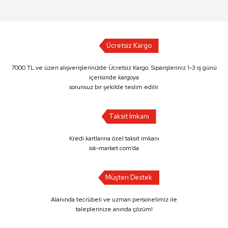
Ücretsiz Kargo
7000 TL ve üzeri alışverişlerinizde Ücretsiz Kargo. Siparişleriniz 1-3 iş günü
içerisinde kargoya
sorunsuz bir şekilde teslim edilir.
Taksit İmkanı
Kredi kartlarına özel taksit imkanı
isk-market.com’da
Müşteri Destek
Alanında tecrübeli ve uzman personelimiz ile
taleplerinize anında çözüm!