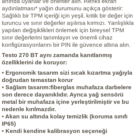
anında uyarılar ve öneriler alın. Renkli ekran
aydınlatması* yağın durumunu açıkça gösterir:
Sağlıklı bir TPM içeriği için yeşil, kritik bir değer için
turuncu ve sınır değerler aşılırsa kırmızı. Yanlışlıkla
yapılan değişiklikleri önlemek için bireysel TPM
sınır değerlerini tanımlayın ve önemli cihaz
konfigürasyonlarını bir PIN ile güvence altına alın.
Testo 270 BT aynı zamanda kanıtlanmış
özelliklerini de koruyor:
• Ergonomik tasarım
sizi sıcak kızartma yağıyla
doğrudan temastan korur
• Sağlam tasarım
:fiberglas muhafaza darbelere
son derece dayanıklıdır. Ayrıca yağ sensörü
metal bir muhafaza içine yerleştirilmiştir ve bu
nedenle kırılmazdır.
• Akan su altında
kolay temizlik
(koruma sınıfı
IP65)
• Kendi kendine kalibrasyon
seçeneği