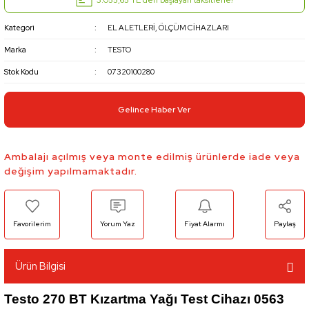
Kategori
EL ALETLERİ, ÖLÇÜM CİHAZLARI
Marka
TESTO
Stok Kodu
07320100280
Gelince Haber Ver
Ambalajı açılmış veya monte edilmiş ürünlerde iade veya
değişim yapılmamaktadır.
Yorum Yaz
Fiyat Alarmı
Paylaş
Ürün Bilgisi
Testo 270 BT Kızartma Yağı Test Cihazı 0563