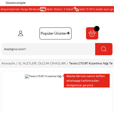
Güvencesiyle
ışverişlerde Kargo Bedava!
Vade farksız 3 taksit
Saat 13:00’a kadar aynı gün k
Popüler Ürünler🌟
Anasayfa
EL ALETLERİ, ÖLÇÜM CİHAZLARI
Testo 270 BT Kızartma Yağı Te
Alarko Servisi iseniz lütfen
whatsapp hattımızdan
iletişimize geçiniz