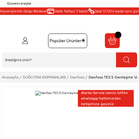
Güvencesiyle
ışverişlerde Kargo Bedava!
Vade farksız 3 taksit
Saat 13:00’a kadar aynı gün k
Popüler Ürünler🌟
Anasayfa
SOĞUTMA EKİPMANLARI
Danfoss
Danfoss TES 5 Genleşme Va
Alarko Servisi iseniz lütfen
whatsapp hattımızdan
iletişimize geçiniz