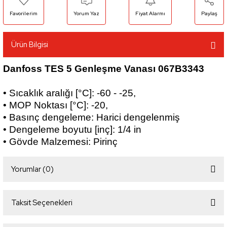
Yorum Yaz
Fiyat Alarmı
Paylaş
Ürün Bilgisi
Danfoss TES 5 Genleşme Vanası 067B3343
• Sıcaklık aralığı [°C]: -60 - -25,
• MOP Noktası [°C]: -20,
• Basınç dengeleme: Harici dengelenmiş
• Dengeleme boyutu [inç]: 1/4 in
• Gövde Malzemesi: Pirinç
Yorumlar (0)
Taksit Seçenekleri
Bu ürüne ilk yorumu siz yapın!