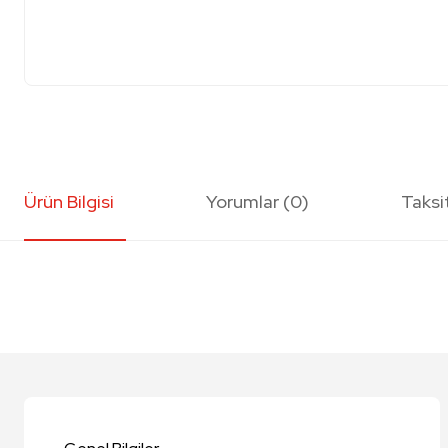
Ürün Bilgisi
Yorumlar (0)
Taksi
Bu ürünün fiyat bilgisi, resim, ürün açıklamalarında ve diğer konularda y
Görüş ve önerileriniz için teşekkür ederiz.
Ürün resmi kalitesiz, bozuk veya görüntülenemiyor.
Ürün açıklamasında eksik bilgiler bulunuyor.