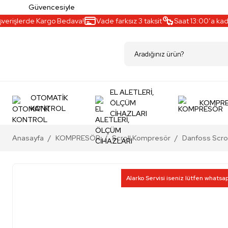
Güvencesiyle
erişlerde Kargo Bedava!
Vade farksız 3 taksit
Saat 13:00’a kadar 
EL ALETLERİ,
OTOMATİK
ÖLÇÜM
KOMPR
KONTROL
CİHAZLARI
Anasayfa
KOMPRESÖR
Scroll Kompresör
Danfoss Scro
Alarko Servisi iseniz lütfen whatsa