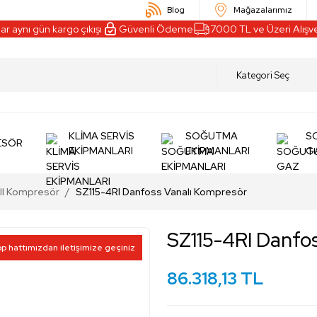
Blog
Mağazalarımız
aynı gün kargo çıkışı
Güvenli Ödeme
7000 TL ve Üzeri Alışveri
KLİMA SERVİS
SOĞUTMA
S
ESÖR
EKİPMANLARI
EKİPMANLARI
G
ll Kompresör
SZ115-4RI Danfoss Vanalı Kompresör
SZ115-4RI Danfo
pp hattımızdan iletişimize geçiniz
86.318,13 TL