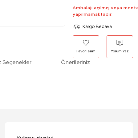
Ambalajı açılmış veya monte
yapılmamaktadır.
Kargo Bedava
Yorum Yaz
t Seçenekleri
Önerileriniz
etersiz gördüğünüz noktaları öneri formunu kullanarak tarafımıza iletebilirsi
Bu ürüne ilk yorumu siz yapın!
Yorum Yaz