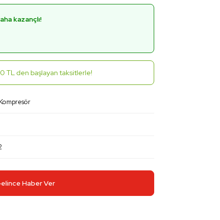
aha kazançlı!
0 TL den başlayan taksitlerle!
 Kompresör
2
elince Haber Ver