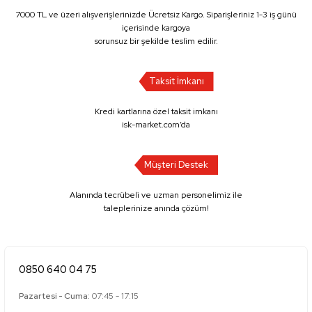
7000 TL ve üzeri alışverişlerinizde Ücretsiz Kargo. Siparişleriniz 1-3 iş günü
içerisinde kargoya
sorunsuz bir şekilde teslim edilir.
Taksit İmkanı
Kredi kartlarına özel taksit imkanı
isk-market.com’da
Müşteri Destek
Alanında tecrübeli ve uzman personelimiz ile
taleplerinize anında çözüm!
0850 640 04 75
Pazartesi - Cuma:
07:45 - 17:15