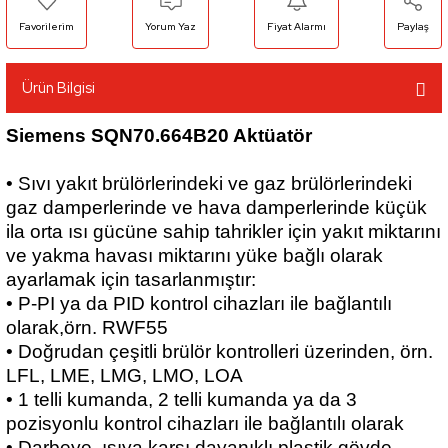
Yorum Yaz
Fiyat Alarmı
Paylaş
Ürün Bilgisi
Siemens SQN70.664B20 Aktüatör
• Sıvı yakıt brülörlerindeki ve gaz brülörlerindeki
gaz damperlerinde ve hava damperlerinde küçük
ila orta ısı gücüne sahip tahrikler için yakıt miktarını
ve yakma havası miktarını yüke bağlı olarak
ayarlamak için tasarlanmıştır:
• P-PI ya da PID kontrol cihazları ile bağlantılı
olarak,örn. RWF55
• Doğrudan çeşitli brülör kontrolleri üzerinden, örn.
LFL, LME, LMG, LMO, LOA
• 1 telli kumanda, 2 telli kumanda ya da 3
pozisyonlu kontrol cihazları ile bağlantılı olarak
• Darbeye, ısıya karşı dayanıklı plastik gövde