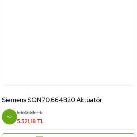
Siemens SQN70.664B20 Aktüatör
5.633,86 TL
%2
5.521,18 TL