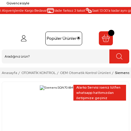
Güvencesiyle
lışverişlerde Kargo Bedava!
Vade farksız 3 taksit
Saat 13:00’a kadar aynı gün 
Popüler Ürünler🌟
Anasayfa
OTOMATİK KONTROL
OEM Otomatik Kontrol Ürünleri
Siemens 
Alarko Servisi iseniz lütfen
whatsapp hattımızdan
iletişimize geçiniz