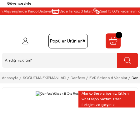
Güvencesiyle
lışverişlerde Kargo Bedava!
Vade farksız 3 taksit
Saat 13:00’a kadar aynı gün 
Popüler Ürünler🌟
Anasayfa
SOĞUTMA EKİPMANLARI
Danfoss
EVR Selenoid Vanalar
Danf
Alarko Servisi iseniz lütfen
whatsapp hattımızdan
iletişimize geçiniz