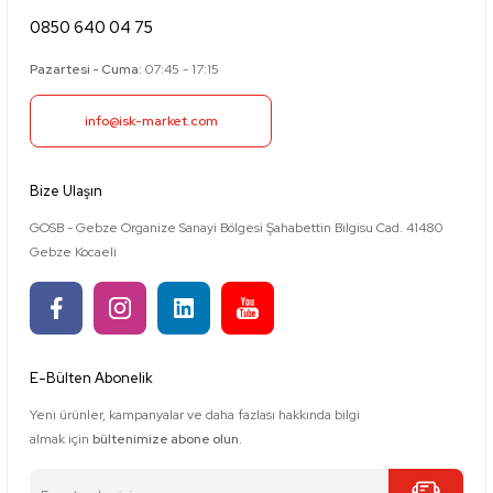
0850 640 04 75
Pazartesi - Cuma:
07:45 - 17:15
info@isk-market.com
Bize Ulaşın
GOSB - Gebze Organize Sanayi Bölgesi Şahabettin Bilgisu Cad. 41480
Gebze Kocaeli
E-Bülten Abonelik
Yeni ürünler, kampanyalar ve daha fazlası hakkında bilgi
almak için
bültenimize abone olun.