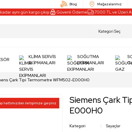
Blog
Mağazalarımız
 aynı gün kargo çıkışı
Güvenli Ödeme
7000 TL ve Üzeri Alışver
KLİMA SERVİS
SOĞUTMA
S
ESÖR
EKİPMANLARI
EKİPMANLARI
G
mens Çark Tipi Termometre WFM502-E000H0
Siemens Çark T
pp hattımızdan iletişimize geçiniz
E000H0
Kategori
Sayaçlar