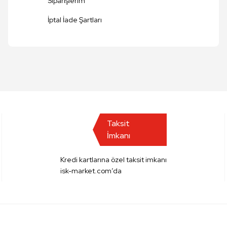
Siparişlerim
Gönder
İptal İade Şartları
Taksit
İmkanı
Kredi kartlarına özel taksit imkanı
isk-market.com’da