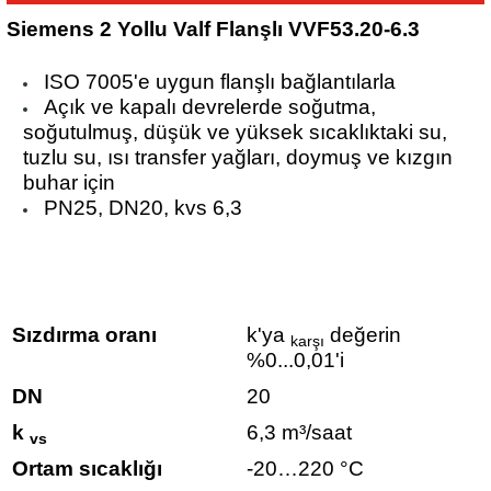
Siemens 2 Yollu Valf Flanşlı VVF53.20-6.3
ISO 7005'e uygun flanşlı bağlantılarla
Açık ve kapalı devrelerde soğutma,
soğutulmuş, düşük ve yüksek sıcaklıktaki su,
tuzlu su, ısı transfer yağları, doymuş ve kızgın
buhar için
PN25, DN20, kvs 6,3
Sızdırma oranı
k'ya
değerin
karşı
%0...0,01'i
DN
20
k
6,3 m³/saat
vs
Ortam sıcaklığı
-20…220 °C