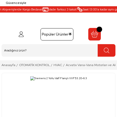
Güvencesiyle
lışverişlerde Kargo Bedava!
Vade farksız 3 taksit
Saat 13:00’a kadar aynı gün 
Popüler Ürünler🌟
Anasayfa
OTOMATİK KONTROL
HVAC
Acvatix Vana-Vana Motorları ve Ak