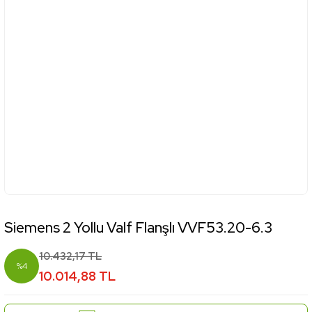
Siemens 2 Yollu Valf Flanşlı VVF53.20-6.3
10.432,17 TL
%4
10.014,88 TL