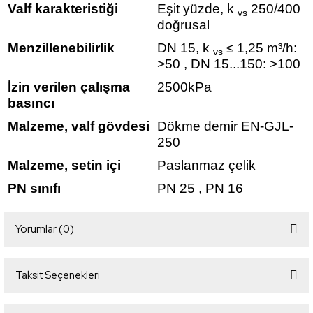
Valf karakteristiği
Eşit yüzde, k
250/400
vs
doğrusal
Menzillenebilirlik
DN 15, k
≤ 1,25 m³/h:
vs
>50 , DN 15...150: >100
İzin verilen çalışma
2500kPa
basıncı
Malzeme, valf gövdesi
Dökme demir EN-GJL-
250
Malzeme, setin içi
Paslanmaz çelik
PN sınıfı
PN 25 , PN 16
Yorumlar (0)
Taksit Seçenekleri
Bu ürüne ilk yorumu siz yapın!