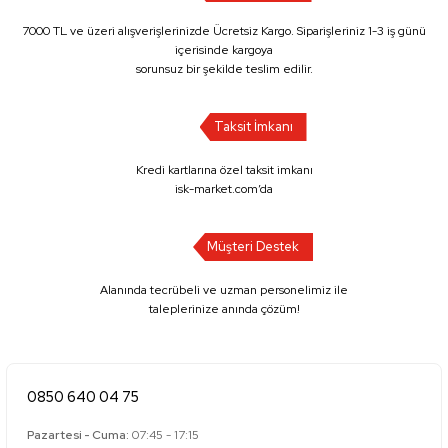
7000 TL ve üzeri alışverişlerinizde Ücretsiz Kargo. Siparişleriniz 1-3 iş günü
içerisinde kargoya
sorunsuz bir şekilde teslim edilir.
Taksit İmkanı
Kredi kartlarına özel taksit imkanı
isk-market.com’da
Müşteri Destek
Alanında tecrübeli ve uzman personelimiz ile
taleplerinize anında çözüm!
0850 640 04 75
Pazartesi - Cuma:
07:45 - 17:15