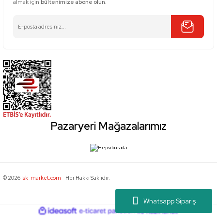
almak için
bültenimize abone olun.
Pazaryeri Mağazalarımız
© 2026
Isk-market.com
- Her Hakkı Saklıdır.
Whatsapp Sipariş
ideasoft
ile
e-