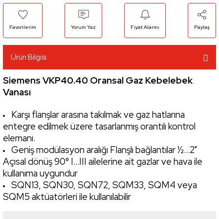
Yorum Yaz
Fiyat Alarmı
Paylaş
Ürün Bilgisi
Siemens VKP40.40 Oransal Gaz Kebelebek
Vanası
Karşı flanşlar arasına takılmak ve gaz hatlarına
entegre edilmek üzere tasarlanmış orantılı kontrol
elemanı.
Geniş modülasyon aralığı Flanşlı bağlantılar ½…2"
Açısal dönüş 90° I...III ailelerine ait gazlar ve hava ile
kullanıma uygundur
SQN13, SQN30, SQN72, SQM33, SQM4 veya
SQM5 aktüatörleri ile kullanılabilir