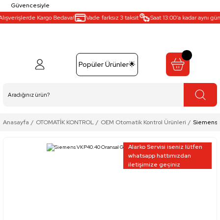
Güvencesiyle
ışverişlerde Kargo Bedava!
Vade farksız 3 taksit
Saat 13:00’a kadar aynı gün k
Popüler Ürünler🌟
Anasayfa
OTOMATİK KONTROL
OEM Otomatik Kontrol Ürünleri
Siemens 
Alarko Servisi iseniz lütfen
whatsapp hattımızdan
iletişimize geçiniz