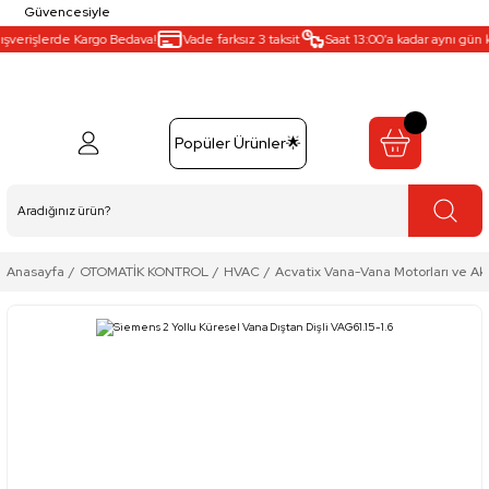
Güvencesiyle
şverişlerde Kargo Bedava!
Vade farksız 3 taksit
Saat 13:00’a kadar aynı gün ka
Popüler Ürünler🌟
Anasayfa
OTOMATİK KONTROL
HVAC
Acvatix Vana-Vana Motorları ve Ak