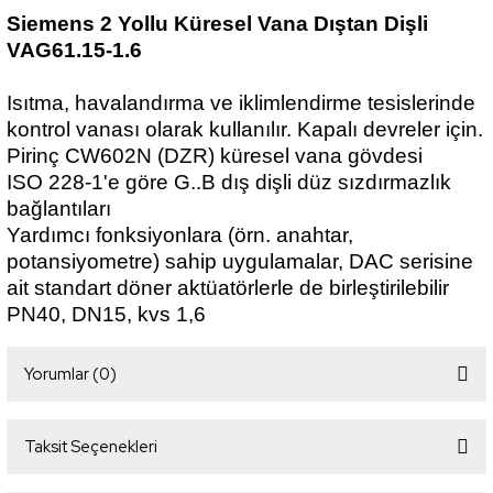
Siemens 2 Yollu Küresel Vana Dıştan Dişli
VAG61.15-1.6
Isıtma, havalandırma ve iklimlendirme tesislerinde
kontrol vanası olarak kullanılır. Kapalı devreler için.
Pirinç CW602N (DZR) küresel vana gövdesi
ISO 228-1'e göre G..B dış dişli düz sızdırmazlık
bağlantıları
Yardımcı fonksiyonlara (örn. anahtar,
potansiyometre) sahip uygulamalar, DAC serisine
ait standart döner aktüatörlerle de birleştirilebilir
PN40, DN15, kvs 1,6
Yorumlar (0)
Taksit Seçenekleri
Bu ürüne ilk yorumu siz yapın!