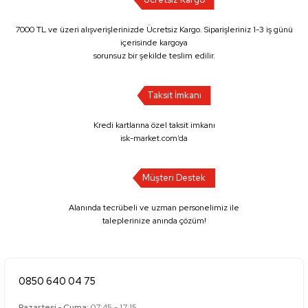
7000 TL ve üzeri alışverişlerinizde Ücretsiz Kargo. Siparişleriniz 1-3 iş günü
içerisinde kargoya
sorunsuz bir şekilde teslim edilir.
Taksit İmkanı
Kredi kartlarına özel taksit imkanı
isk-market.com’da
Müşteri Destek
Alanında tecrübeli ve uzman personelimiz ile
taleplerinize anında çözüm!
0850 640 04 75
Pazartesi - Cuma:
07:45 - 17:15