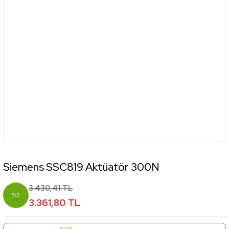
Siemens SSC819 Aktüatör 300N
3.430,41 TL
%2
3.361,80 TL