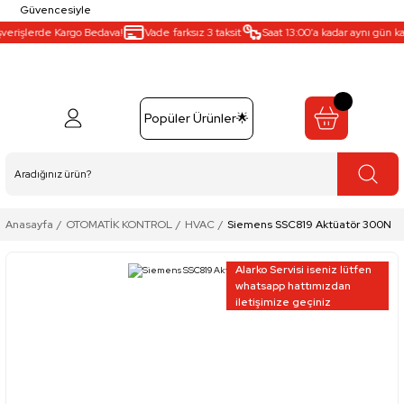
Güvencesiyle
verişlerde Kargo Bedava!
Vade farksız 3 taksit
Saat 13:00’a kadar aynı gün karg
Popüler Ürünler🌟
Anasayfa
OTOMATİK KONTROL
HVAC
Siemens SSC819 Aktüatör 300N
Alarko Servisi iseniz lütfen
whatsapp hattımızdan
iletişimize geçiniz