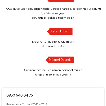
7000 TL ve üzeri alışverişlerinizde Ücretsiz Kargo. Siparişleriniz 1-3 iş günü
içerisinde kargoya
sorunsuz bir şekilde teslim edilir.
Taksit İmkanı
Kredi kartlarına özel taksit imkanı
isk-market.com’da
Müşteri Destek
Alanında tecrübeli ve uzman personelimiz ile
taleplerinize anında çözüm!
0850 640 04 75
Pazartesi - Cuma:
07:45 - 17:15