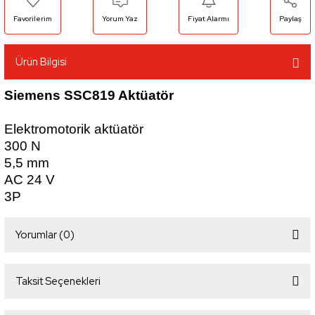
Yorum Yaz
Fiyat Alarmı
Paylaş
Ürün Bilgisi
Siemens SSC819 Aktüatör
Elektromotorik aktüatör
300 N
5,5 mm
AC 24 V
3P
Yorumlar (0)
Taksit Seçenekleri
Bu ürüne ilk yorumu siz yapın!