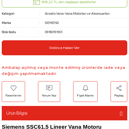
909,22 TL den başlayan taksitlerle!
Kategori
Acvatix Vana-Vana Motorları ve Aksesuarları
Marka
SIEMENS
Stok Kodu
09180191901
Gelince Haber Ver
Ambalajı açılmış veya monte edilmiş ürünlerde iade veya
değişim yapılmamaktadır.
Yorum Yaz
Fiyat Alarmı
Paylaş
Ürün Bilgisi
Siemens SSC61.5 Lineer Vana Motoru