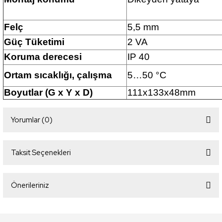
Felç
5,5 mm
Güç Tüketimi
2 VA
Koruma derecesi
IP 40
Ortam sıcaklığı, çalışma
5…50 °C
Boyutlar (G x Y x D)
111x133x48mm
Yorumlar (0)
Taksit Seçenekleri
Bu ürüne ilk yorumu siz yapın!
Önerileriniz
Yorum Yaz
Bu ürünün fiyat bilgisi, resim, ürün açıklamalarında ve diğer konularda
yetersiz gördüğünüz noktaları öneri formunu kullanarak tarafımıza