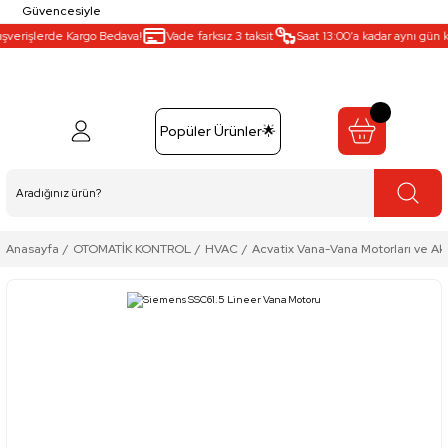
Güvencesiyle
verişlerde Kargo Bedava!
Vade farksız 3 taksit
Saat 13:00’a kadar aynı gün kar
Popüler Ürünler🌟
Anasayfa
OTOMATİK KONTROL
HVAC
Acvatix Vana-Vana Motorları ve Ak