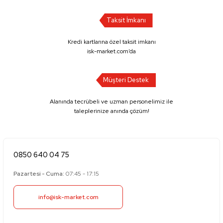
Taksit İmkanı
Kredi kartlarına özel taksit imkanı
isk-market.com’da
Müşteri Destek
Alanında tecrübeli ve uzman personelimiz ile
taleplerinize anında çözüm!
0850 640 04 75
Pazartesi - Cuma:
07:45 - 17:15
info@isk-market.com