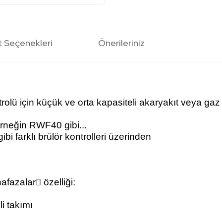
t Seçenekleri
Önerileriniz
olü için küçük ve orta kapasiteli akaryakıt veya gaz 
 örneğin RWF40 gibi...
bi farklı brülör kontrolleri üzerinden
afazalar özelliği:
i takımı