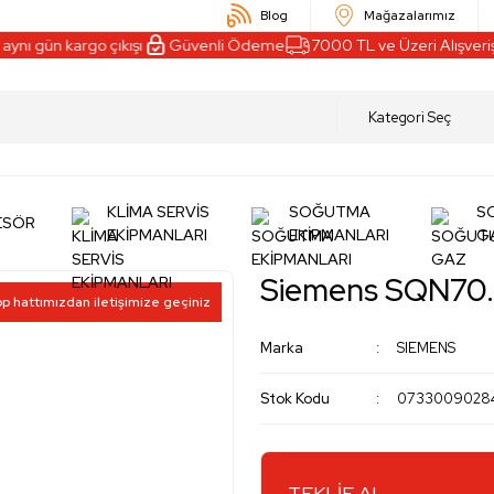
Blog
Mağazalarımız
ı gün kargo çıkışı
Güvenli Ödeme
7000 TL ve Üzeri Alışverişl
KLİMA SERVİS
SOĞUTMA
S
ESÖR
EKİPMANLARI
EKİPMANLARI
G
Siemens SQN70
pp hattımızdan iletişimize geçiniz
Marka
SIEMENS
Stok Kodu
0733009028
TEKLİF AL