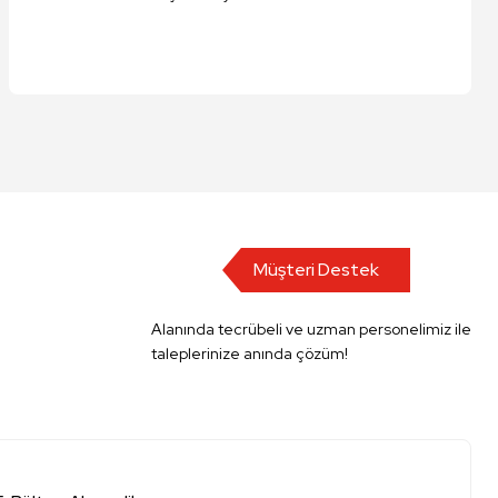
Müşteri Destek
Alanında tecrübeli ve uzman personelimiz ile
taleplerinize anında çözüm!