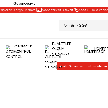
Güvencesiyle
şlerde Kargo Bedava!
Vade farksız 3 taksit
Saat 13:00’a kadar ayn
EL ALETLERİ,
OTOMATİK
ÖLÇÜM
KOMPR
KONTROL
CİHAZLARI
Alarko Servisi iseniz lütfen whatsa