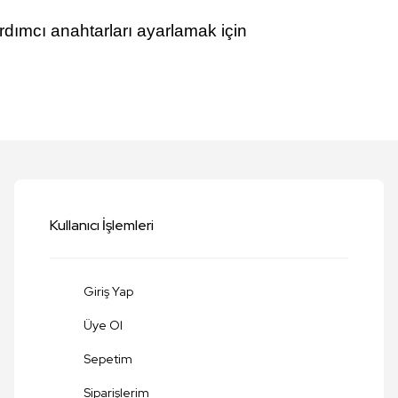
rdımcı anahtarları ayarlamak için
etersiz gördüğünüz noktaları öneri formunu kullanarak tarafımıza iletebilirsi
Bu ürüne ilk yorumu siz yapın!
Yorum Yaz
Kullanıcı İşlemleri
Giriş Yap
Üye Ol
Sepetim
Siparişlerim