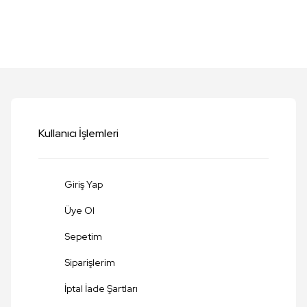
etersiz gördüğünüz noktaları öneri formunu kullanarak tarafımıza iletebilirsi
Bu ürüne ilk yorumu siz yapın!
Yorum Yaz
Kullanıcı İşlemleri
Giriş Yap
Üye Ol
Sepetim
Siparişlerim
Gönder
İptal İade Şartları