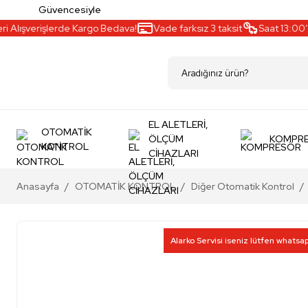
Güvencesiyle
 Alışverişlerde Kargo Bedava!
Vade farksız 3 taksit
Saat 13:00’a 
EL ALETLERİ,
OTOMATİK
ÖLÇÜM
KOMPR
KONTROL
CİHAZLARI
Anasayfa
OTOMATİK KONTROL
Diğer Otomatik Kontrol
Alarko Servisi iseniz lütfen whatsa