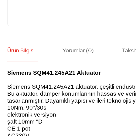
Ürün Bilgisi
Yorumlar (0)
Taksi
Siemens SQM41.245A21 Aktüatör
Siemens SQM41.245A21 aktüatör, çeşitli endüstriy
Bu aktüatör, damper konumlarının hassas ve veri
tasarlanmıştır. Dayanıklı yapısı ve ileri teknoloj
10Nm, 90°/30s
elektronik versiyon
şaft 10mm "D"
CE 1 pot
AC230V