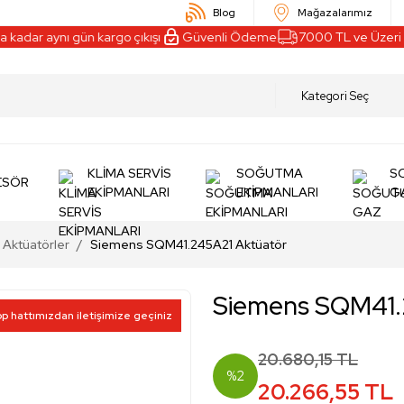
Blog
Mağazalarımız
kadar aynı gün kargo çıkışı
Güvenli Ödeme
7000 TL ve Üzeri Al
KLİMA SERVİS
SOĞUTMA
S
ESÖR
EKİPMANLARI
EKİPMANLARI
G
Aktüatörler
Siemens SQM41.245A21 Aktüatör
Siemens SQM41.
pp hattımızdan iletişimize geçiniz
20.680,15 TL
%2
20.266,55 TL