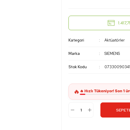
1.417,
Kategori
Aktüatörler
Marka
SIEMENS
Stok Kodu
0733009034
SEPETE