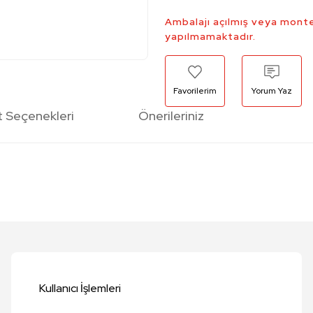
Ambalajı açılmış veya monte
yapılmamaktadır.
Yorum Yaz
t Seçenekleri
Önerileriniz
etersiz gördüğünüz noktaları öneri formunu kullanarak tarafımıza iletebilirsi
Bu ürüne ilk yorumu siz yapın!
Yorum Yaz
Kullanıcı İşlemleri