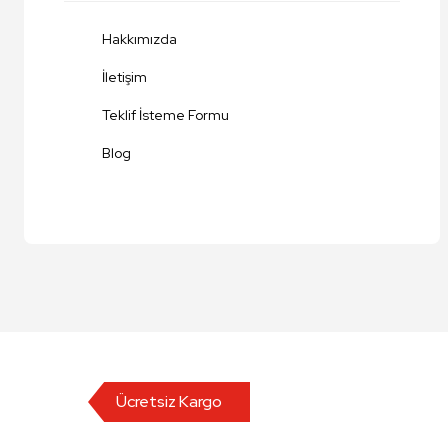
Ürün fiyatı diğer sitelerden daha pahalı.
Hakkımızda
Bu ürüne benzer farklı alternatifler olmalı.
İletişim
Teklif İsteme Formu
Blog
Ücretsiz Kargo