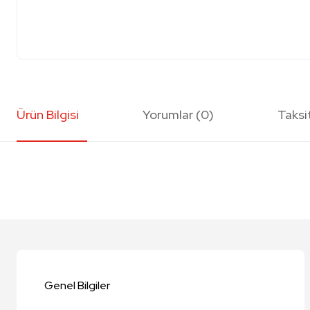
Ürün Bilgisi
Yorumlar (0)
Taksi
Bu ürünün fiyat bilgisi, resim, ürün açıklamalarında ve diğer konularda y
Görüş ve önerileriniz için teşekkür ederiz.
Ürün resmi kalitesiz, bozuk veya görüntülenemiyor.
Ürün açıklamasında eksik bilgiler bulunuyor.
Genel Bilgiler
Ürün bilgilerinde hatalar bulunuyor.