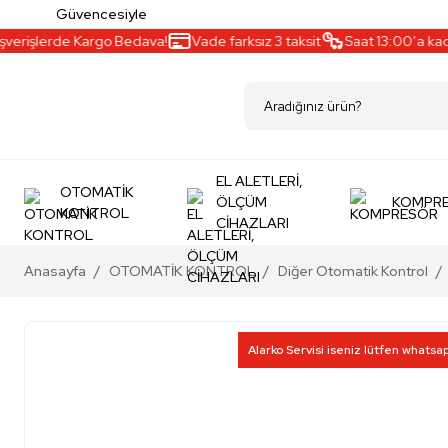
Güvencesiyle
verişlerde Kargo Bedava!
Vade farksız 3 taksit
Saat 13:00’a kadar
EL ALETLERİ,
OTOMATİK
ÖLÇÜM
KOMPR
KONTROL
CİHAZLARI
Anasayfa
OTOMATİK KONTROL
Diğer Otomatik Kontrol
Alarko Servisi iseniz lütfen whatsa