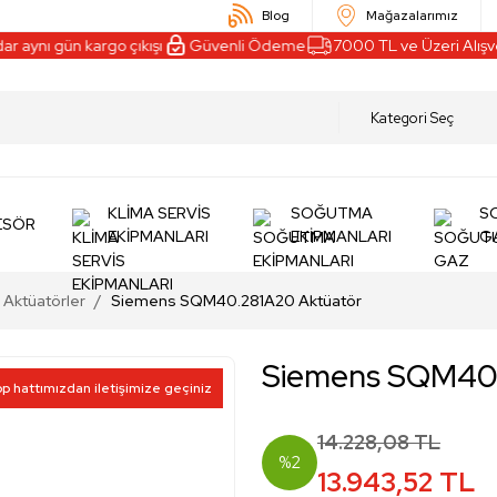
Blog
Mağazalarımız
 aynı gün kargo çıkışı
Güvenli Ödeme
7000 TL ve Üzeri Alışver
KLİMA SERVİS
SOĞUTMA
S
ESÖR
EKİPMANLARI
EKİPMANLARI
G
Aktüatörler
Siemens SQM40.281A20 Aktüatör
Siemens SQM40.
pp hattımızdan iletişimize geçiniz
14.228,08 TL
%2
13.943,52 TL