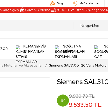
Blog
Mağazalarımız
go çıkışı
Güvenli Ödeme
7000 TL ve Üzeri Alışverişlerde Kar
KLİMA SERVİS
SOĞUTMA
S
ESÖR
EKİPMANLARI
EKİPMANLARI
G
a Motorları ve Aksesuarları
Siemens SAL31.00T20 Vana Motoru
Siemens SAL31.
9.930,73 TL
%4
9.533,50 TL