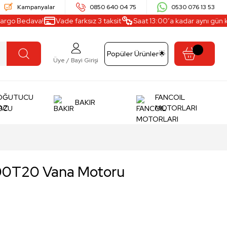
Kampanyalar
0850 640 04 75
0530 076 13 53
go Bedava!
Vade farksız 3 taksit
Saat 13:00’a kadar aynı gün kargo
Popüler Ürünler🌟
Üye / Bayi Girişi
OĞUTUCU
FANCOIL
BAKIR
AZ
MOTORLARI
00T20 Vana Motoru