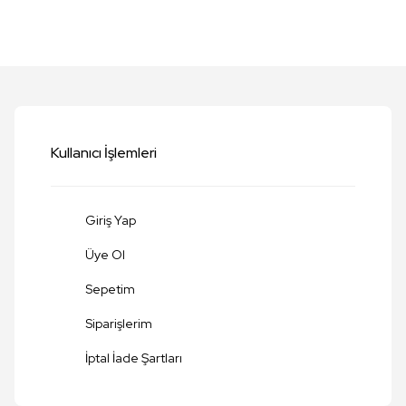
etersiz gördüğünüz noktaları öneri formunu kullanarak tarafımıza iletebilirsi
Bu ürüne ilk yorumu siz yapın!
Yorum Yaz
Kullanıcı İşlemleri
Giriş Yap
Üye Ol
Sepetim
Siparişlerim
Gönder
İptal İade Şartları