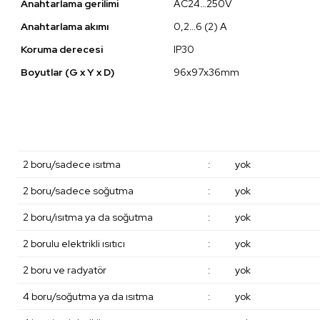
Anahtarlama gerilimi
AC24…250V
Anahtarlama akımı
0,2…6 (2) A
Koruma derecesi
IP30
Boyutlar (G x Y x D)
96x97x36mm
2 boru/sadece ısıtma
:
yok
2 boru/sadece soğutma
:
yok
2 boru/ısıtma ya da soğutma
:
yok
2 borulu elektrikli ısıtıcı
:
yok
2 boru ve radyatör
:
yok
4 boru/soğutma ya da ısıtma
:
yok