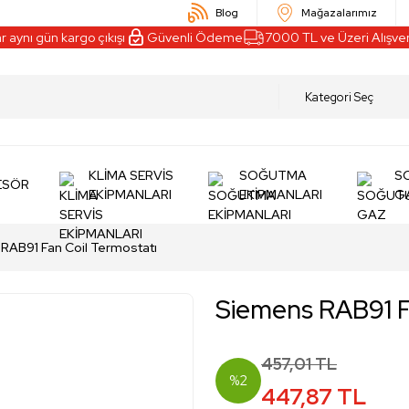
Blog
Mağazalarımız
nı gün kargo çıkışı
Güvenli Ödeme
7000 TL ve Üzeri Alışveriş
KLİMA SERVİS
SOĞUTMA
S
ESÖR
EKİPMANLARI
EKİPMANLARI
G
RAB91 Fan Coil Termostatı
Siemens RAB91 F
457,01 TL
%2
447,87 TL