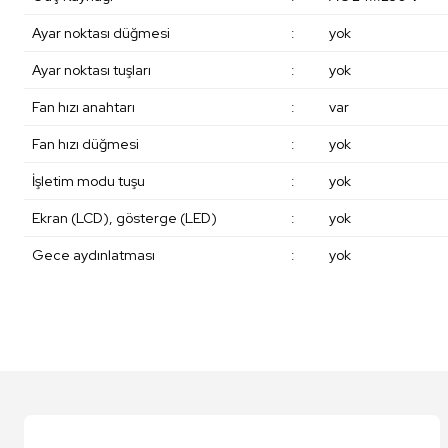
Ayar noktası düğmesi
:
yok
Ayar noktası tuşları
:
yok
Fan hızı anahtarı
:
var
Fan hızı düğmesi
:
yok
İşletim modu tuşu
:
yok
Ekran (LCD), gösterge (LED)
:
yok
Gece aydınlatması
:
yok
Bu ürünün fiyat bilgisi, resim, ürün açıklamalarında ve diğer konularda y
Görüş ve önerileriniz için teşekkür ederiz.
Ürün resmi kalitesiz, bozuk veya görüntülenemiyor.