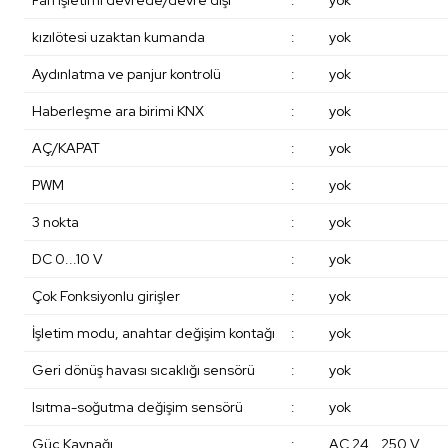
Fan işletimi devrede/devre dışı
:
yok
kızılötesi uzaktan kumanda
:
yok
Aydınlatma ve panjur kontrolü
:
yok
Haberleşme ara birimi KNX
:
yok
AÇ/KAPAT
:
yok
PWM
:
yok
3 nokta
:
yok
DC 0...10 V
:
yok
Çok Fonksiyonlu girişler
:
yok
İşletim modu, anahtar değişim kontağı
:
yok
Geri dönüş havası sıcaklığı sensörü
:
yok
Isıtma-soğutma değişim sensörü
:
yok
Güç Kaynağı
:
AC 24...250 V