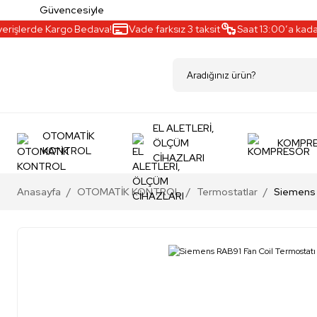
Güvencesiyle
işlerde Kargo Bedava!
Vade farksız 3 taksit
Saat 13:00’a kadar ay
EL ALETLERİ,
OTOMATİK
ÖLÇÜM
KOMPR
KONTROL
CİHAZLARI
Anasayfa
OTOMATİK KONTROL
Termostatlar
Siemens 