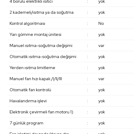
4 borulu elektrikli ısıtıcı
:
yok
2 kademeli/ısıtma ya da soğutma
:
yok
Kontrol algoritması
:
No
Yarı gömme montaj ünitesi
:
yok
Manuel ısıtma-soğutma değişimi
:
var
Otomatik ısıtma-soğutma değişimi
:
yok
Yerden ısıtma limitleme
:
yok
Manuel fan hızı kapalı /I/II/III
:
var
Otomatik fan kontrolü
:
yok
Havalandırma işlevi
:
yok
Elektronik çevirmeli fan motoru 1)
:
yok
7 günlük program
:
yok