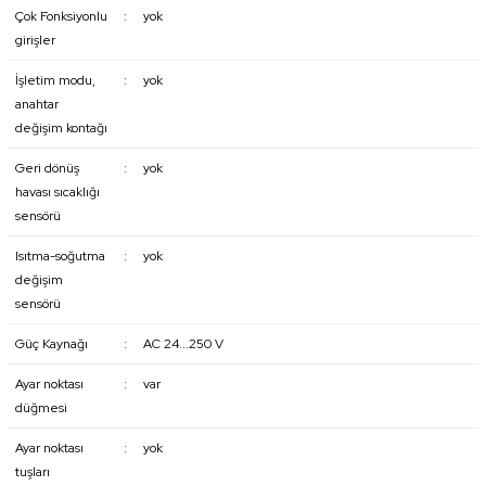
Çok Fonksiyonlu
:
yok
girişler
İşletim modu,
:
yok
anahtar
değişim kontağı
Geri dönüş
:
yok
havası sıcaklığı
sensörü
Isıtma-soğutma
:
yok
değişim
sensörü
Güç Kaynağı
:
AC 24...250 V
Ayar noktası
:
var
düğmesi
Ayar noktası
:
yok
tuşları