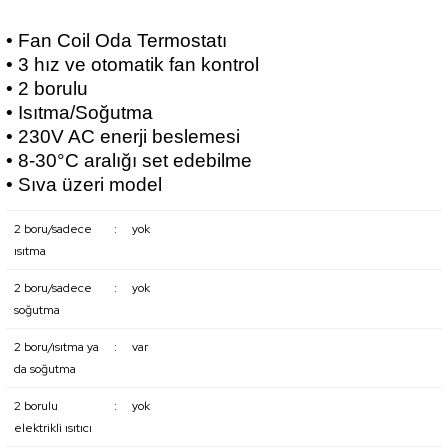
• Fan Coil Oda Termostatı
• 3 hız ve otomatik fan kontrol
• 2 borulu
• Isıtma/Soğutma
• 230V AC enerji beslemesi
• 8-30°C aralığı set edebilme
• Sıva üzeri model
2 boru/sadece
:
yok
ısıtma
2 boru/sadece
:
yok
soğutma
2 boru/ısıtma ya
:
var
da soğutma
2 borulu
:
yok
elektrikli ısıtıcı