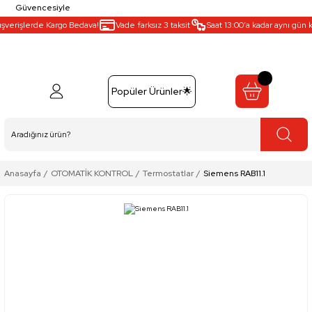
Güvencesiyle
verişlerde Kargo Bedava!
Vade farksız 3 taksit
Saat 13:00’a kadar aynı gün kar
Popüler Ürünler🌟
Anasayfa
OTOMATİK KONTROL
Termostatlar
Siemens RAB11.1