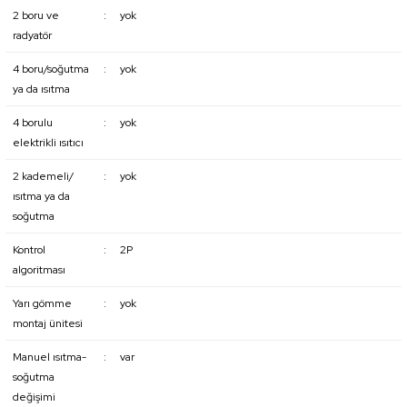
2 boru ve
:
yok
radyatör
4 boru/soğutma
:
yok
ya da ısıtma
4 borulu
:
yok
elektrikli ısıtıcı
2 kademeli/
:
yok
ısıtma ya da
soğutma
Kontrol
:
2P
algoritması
Yarı gömme
:
yok
montaj ünitesi
Manuel ısıtma-
:
var
soğutma
değişimi