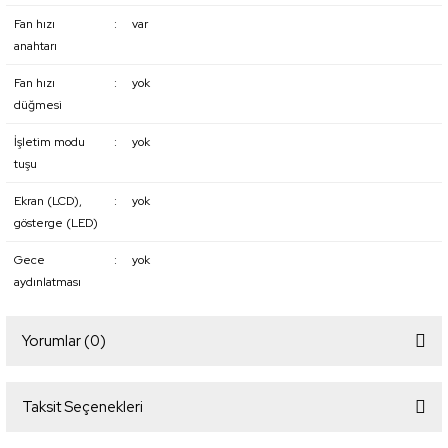
Fan hızı
:
var
anahtarı
Fan hızı
:
yok
düğmesi
İşletim modu
:
yok
tuşu
Ekran (LCD),
:
yok
gösterge (LED)
Gece
:
yok
aydınlatması
Yorumlar (0)
Taksit Seçenekleri
Bu ürüne ilk yorumu siz yapın!