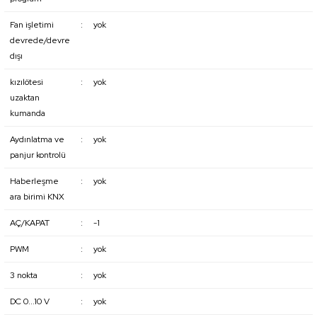
Fan işletimi
:
yok
devrede/devre
dışı
kızılötesi
:
yok
uzaktan
kumanda
Aydınlatma ve
:
yok
panjur kontrolü
Haberleşme
:
yok
ara birimi KNX
AÇ/KAPAT
:
-1
PWM
:
yok
3 nokta
:
yok
DC 0...10 V
:
yok