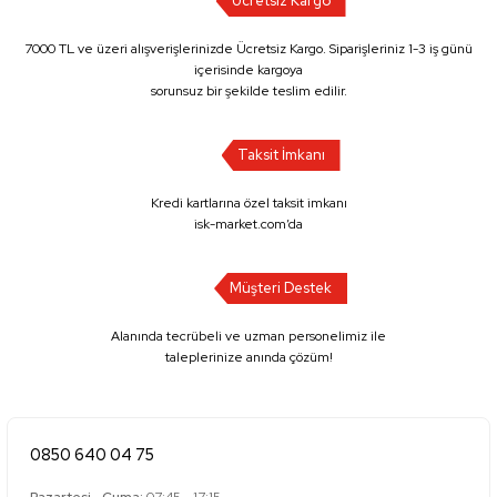
Ücretsiz Kargo
7000 TL ve üzeri alışverişlerinizde Ücretsiz Kargo. Siparişleriniz 1-3 iş günü
içerisinde kargoya
sorunsuz bir şekilde teslim edilir.
Taksit İmkanı
Kredi kartlarına özel taksit imkanı
isk-market.com’da
Müşteri Destek
Alanında tecrübeli ve uzman personelimiz ile
taleplerinize anında çözüm!
0850 640 04 75