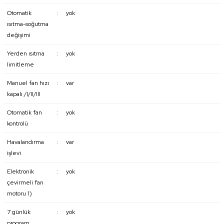
Otomatik
:
yok
ısıtma-soğutma
değişimi
Yerden ısıtma
:
yok
limitleme
Manuel fan hızı
:
var
kapalı /I/II/III
Otomatik fan
:
yok
kontrolü
Havalandırma
:
var
işlevi
Elektronik
:
yok
çevirmeli fan
motoru 1)
7 günlük
:
yok
program