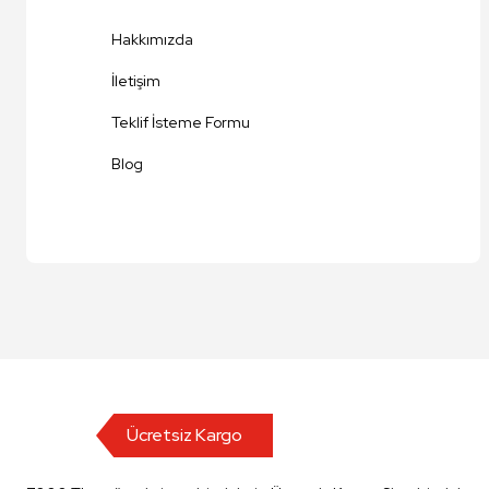
Ürün fiyatı diğer sitelerden daha pahalı.
Hakkımızda
Bu ürüne benzer farklı alternatifler olmalı.
İletişim
Teklif İsteme Formu
Blog
Ücretsiz Kargo