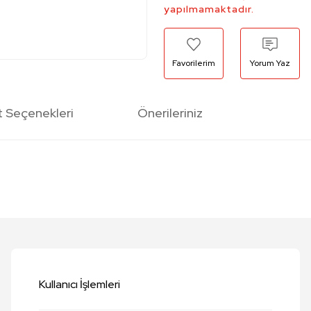
yapılmamaktadır.
Yorum Yaz
t Seçenekleri
Önerileriniz
etersiz gördüğünüz noktaları öneri formunu kullanarak tarafımıza iletebilirsi
Bu ürüne ilk yorumu siz yapın!
Yorum Yaz
Kullanıcı İşlemleri