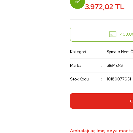
%4
3.972,02 TL
403,86
Kategori
Symaro Nem Öl
Marka
SIEMENS
Stok Kodu
10180077951
G
Ambalajı açılmış veya monte