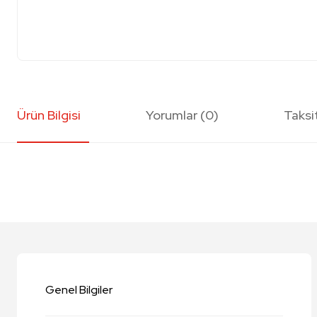
Ürün Bilgisi
Yorumlar (0)
Taksi
Bu ürünün fiyat bilgisi, resim, ürün açıklamalarında ve diğer konularda y
Görüş ve önerileriniz için teşekkür ederiz.
Ürün resmi kalitesiz, bozuk veya görüntülenemiyor.
Ürün açıklamasında eksik bilgiler bulunuyor.
Genel Bilgiler
Ürün bilgilerinde hatalar bulunuyor.