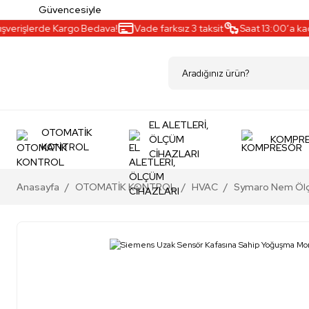
Güvencesiyle
verişlerde Kargo Bedava!
Vade farksız 3 taksit
Saat 13:00’a kadar
EL ALETLERİ,
OTOMATİK
ÖLÇÜM
KOMPR
KONTROL
CİHAZLARI
Anasayfa
OTOMATİK KONTROL
HVAC
Symaro Nem Ölç