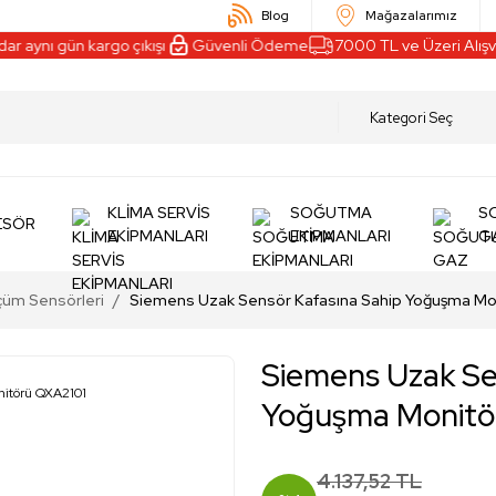
Blog
Mağazalarımız
 aynı gün kargo çıkışı
Güvenli Ödeme
7000 TL ve Üzeri Alışve
KLİMA SERVİS
SOĞUTMA
S
ESÖR
EKİPMANLARI
EKİPMANLARI
G
üm Sensörleri
Siemens Uzak Sensör Kafasına Sahip Yoğuşma Mo
Siemens Uzak Se
Yoğuşma Monitö
4.137,52 TL