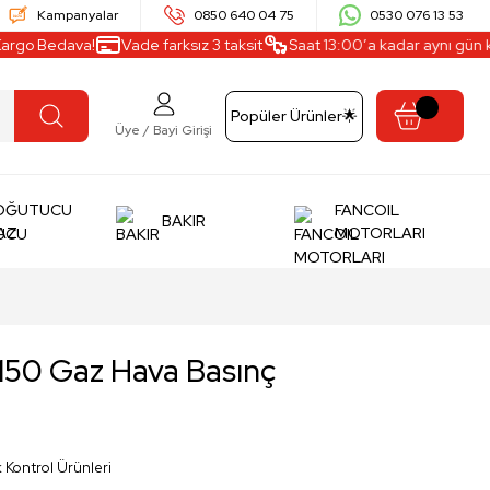
Kampanyalar
0850 640 04 75
0530 076 13 53
 Bedava!
Vade farksız 3 taksit
Saat 13:00’a kadar aynı gün kargo ç
Popüler Ürünler🌟
Üye / Bayi Girişi
OĞUTUCU
FANCOIL
BAKIR
AZ
MOTORLARI
50 Gaz Hava Basınç
Kontrol Ürünleri