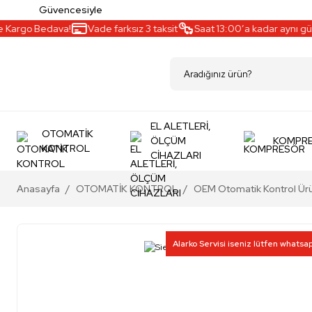
Güvencesiyle
go Bedava!
Vade farksız 3 taksit
Saat 13:00’a kadar aynı gün karg
EL ALETLERİ,
OTOMATİK
ÖLÇÜM
KOMPR
KONTROL
CİHAZLARI
Anasayfa
OTOMATİK KONTROL
OEM Otomatik Kontrol Ürü
Alarko Servisi iseniz lütfen whatsa