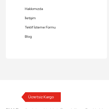
Ürün fiyatı diğer sitelerden daha pahalı.
Hakkımızda
Bu ürüne benzer farklı alternatifler olmalı.
İletişim
Teklif İsteme Formu
Blog
Ücretsiz Kargo