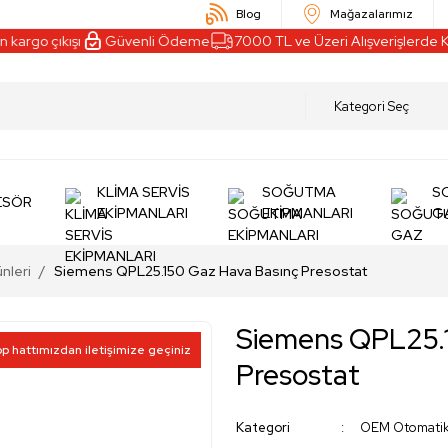
Blog
Mağazalarımız
o çıkışı
Güvenli Ödeme
7000 TL ve Üzeri Alışverişlerde Kargo
KLİMA SERVİS
SOĞUTMA
S
ESÖR
EKİPMANLARI
EKİPMANLARI
G
nleri
Siemens QPL25.150 Gaz Hava Basınç Presostat
Siemens QPL25.1
pp hattımızdan iletişimize geçiniz
Presostat
Kategori
OEM Otomatik 