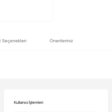
t Seçenekleri
Önerileriniz
etersiz gördüğünüz noktaları öneri formunu kullanarak tarafımıza iletebilirsi
Bu ürüne ilk yorumu siz yapın!
Yorum Yaz
Kullanıcı İşlemleri