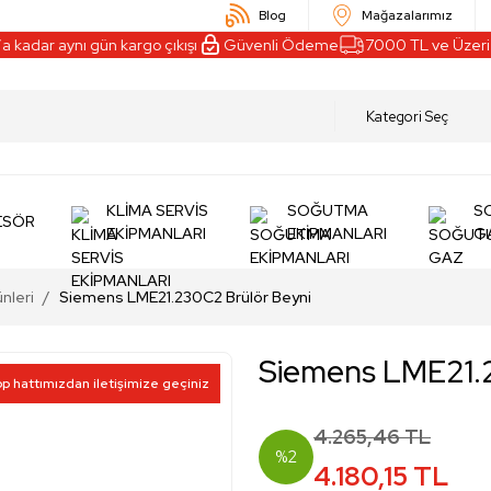
Blog
Mağazalarımız
kadar aynı gün kargo çıkışı
Güvenli Ödeme
7000 TL ve Üzeri A
KLİMA SERVİS
SOĞUTMA
S
ESÖR
EKİPMANLARI
EKİPMANLARI
G
nleri
Siemens LME21.230C2 Brülör Beyni
Siemens LME21.2
pp hattımızdan iletişimize geçiniz
4.265,46 TL
%2
4.180,15 TL