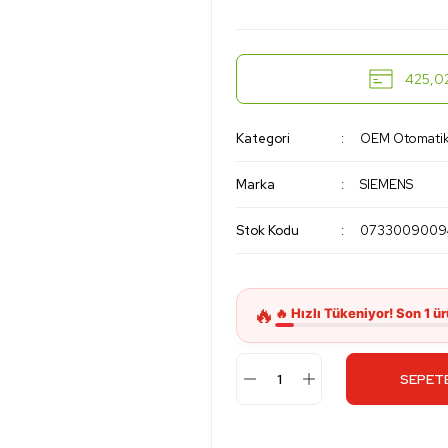
425,02
Kategori
OEM Otomatik 
Marka
SIEMENS
Stok Kodu
0733009009
SEPETE