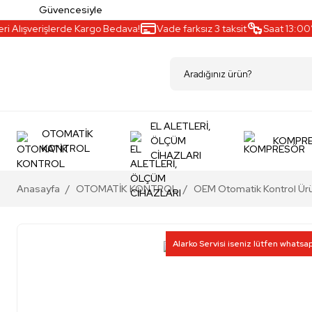
Güvencesiyle
 Alışverişlerde Kargo Bedava!
Vade farksız 3 taksit
Saat 13:00’a 
EL ALETLERİ,
OTOMATİK
ÖLÇÜM
KOMPR
KONTROL
CİHAZLARI
Anasayfa
OTOMATİK KONTROL
OEM Otomatik Kontrol Ürü
Alarko Servisi iseniz lütfen whatsa