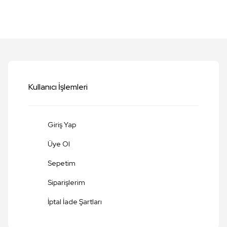
etersiz gördüğünüz noktaları öneri formunu kullanarak tarafımıza iletebilirsi
Bu ürüne ilk yorumu siz yapın!
Yorum Yaz
Kullanıcı İşlemleri
Giriş Yap
Üye Ol
Sepetim
Siparişlerim
Gönder
İptal İade Şartları