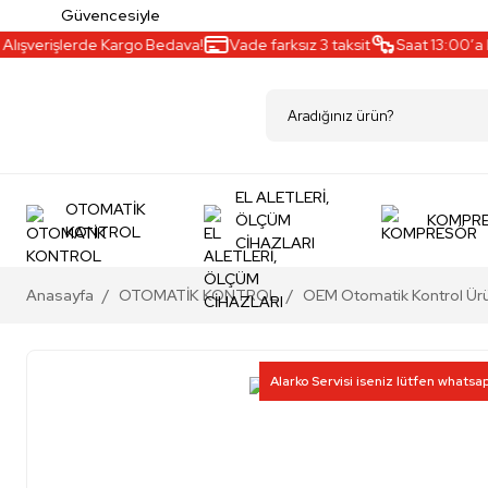
Güvencesiyle
ışverişlerde Kargo Bedava!
Vade farksız 3 taksit
Saat 13:00’a kad
EL ALETLERİ,
OTOMATİK
ÖLÇÜM
KOMPR
KONTROL
CİHAZLARI
Anasayfa
OTOMATİK KONTROL
OEM Otomatik Kontrol Ürü
Alarko Servisi iseniz lütfen whatsa