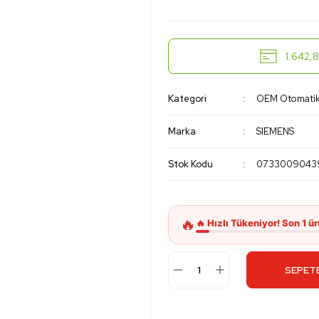
1.642,8
Kategori
OEM Otomatik 
Marka
SIEMENS
Stok Kodu
0733009043
SEPETE