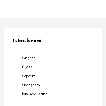
etersiz gördüğünüz noktaları öneri formunu kullanarak tarafımıza iletebilirsi
Bu ürüne ilk yorumu siz yapın!
Yorum Yaz
Kullanıcı İşlemleri
Giriş Yap
Üye Ol
Sepetim
Siparişlerim
Gönder
İptal İade Şartları