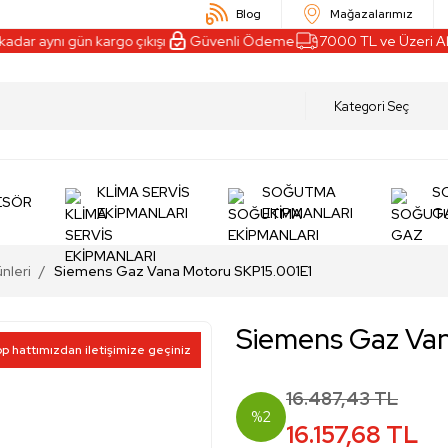
Blog
Mağazalarımız
ar aynı gün kargo çıkışı
Güvenli Ödeme
7000 TL ve Üzeri Alışv
KLİMA SERVİS
SOĞUTMA
S
ESÖR
EKİPMANLARI
EKİPMANLARI
G
nleri
Siemens Gaz Vana Motoru SKP15.001E1
Siemens Gaz Van
pp hattımızdan iletişimize geçiniz
16.487,43 TL
%2
16.157,68 TL