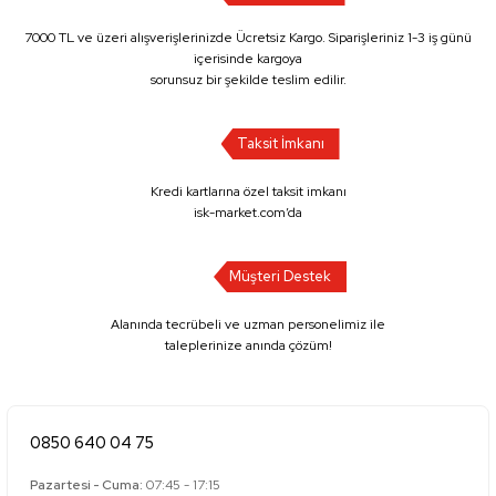
7000 TL ve üzeri alışverişlerinizde Ücretsiz Kargo. Siparişleriniz 1-3 iş günü
içerisinde kargoya
sorunsuz bir şekilde teslim edilir.
Taksit İmkanı
Kredi kartlarına özel taksit imkanı
isk-market.com’da
Müşteri Destek
Alanında tecrübeli ve uzman personelimiz ile
taleplerinize anında çözüm!
0850 640 04 75
Pazartesi - Cuma:
07:45 - 17:15