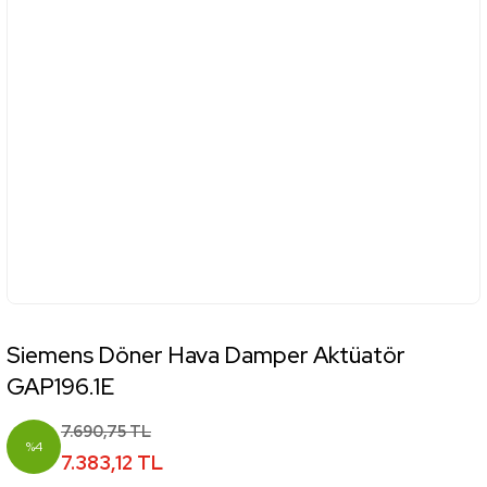
Siemens Döner Hava Damper Aktüatör
GAP196.1E
7.690,75 TL
%4
7.383,12 TL