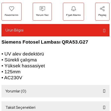
Yorum Yaz
Fiyat Alarmı
Paylaş
Ürün Bilgisi
Siemens Fotosel Lambası QRA53.G27
• UV alev dedektörü
• Sürekli çalışma
• Yüksek hassasiyet
• 125mm
• AC230V
Yorumlar (0)
Taksit Seçenekleri
Bu ürüne ilk yorumu siz yapın!