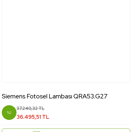
Siemens Fotosel Lambası QRA53.G27
37.240,32 TL
%2
36.495,51 TL