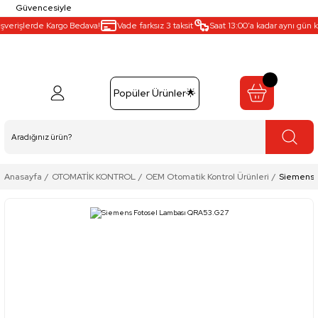
Güvencesiyle
şverişlerde Kargo Bedava!
Vade farksız 3 taksit
Saat 13:00’a kadar aynı gün kar
Popüler Ürünler🌟
Anasayfa
OTOMATİK KONTROL
OEM Otomatik Kontrol Ürünleri
Siemens 