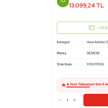
%4
13.099,24 TL
1.331,8
Kategori
Hava Kalitesi 
Marka
SIEMENS
Stok Kodu
10180111926