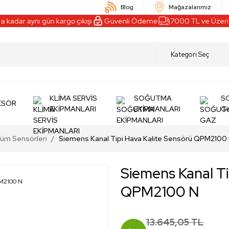
Blog
Mağazalarımız
dar aynı gün kargo çıkışı
Güvenli Ödeme
7000 TL ve Üzeri Alış
KLİMA SERVİS
SOĞUTMA
S
ESÖR
EKİPMANLARI
EKİPMANLARI
G
çüm Sensörleri
Siemens Kanal Tipi Hava Kalite Sensörü QPM2100
Siemens Kanal Ti
QPM2100 N
13.645,05 TL