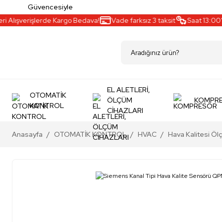
Güvencesiyle
lışverişlerde Kargo Bedava!
Vade farksız 3 taksit
Saat 13:00’a ka
EL ALETLERİ,
OTOMATİK
ÖLÇÜM
KOMPR
KONTROL
CİHAZLARI
Anasayfa
OTOMATİK KONTROL
HVAC
Hava Kalitesi Öl