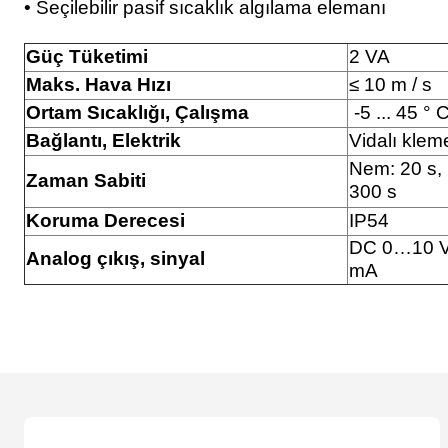
• Seçilebilir pasif sıcaklık algılama elemanı
Güç Tüketimi
2 VA
Maks. Hava Hızı
≤ 10 m / s
Ortam Sıcaklığı, Çalışma
-5 ... 45 ° 
Bağlantı, Elektrik
Vidalı klem
Nem: 20 s, 
Zaman Sabiti
300 s
Koruma Derecesi
IP54
DC 0…10 V
Analog çıkış, sinyal
mA
Bu ürünün fiyat bilgisi, resim, ürün açıklamalarında ve diğer konularda y
Görüş ve önerileriniz için teşekkür ederiz.
Ürün resmi kalitesiz, bozuk veya görüntülenemiyor.