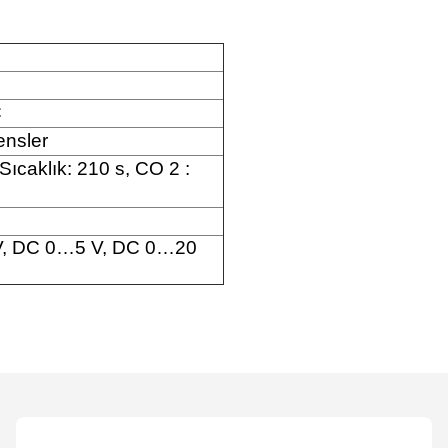
C
ensler
Sıcaklık: 210 s, CO 2 :
, DC 0…5 V, DC 0…20
etersiz gördüğünüz noktaları öneri formunu kullanarak tarafımıza iletebilirsi
Bu ürüne ilk yorumu siz yapın!
Yorum Yaz