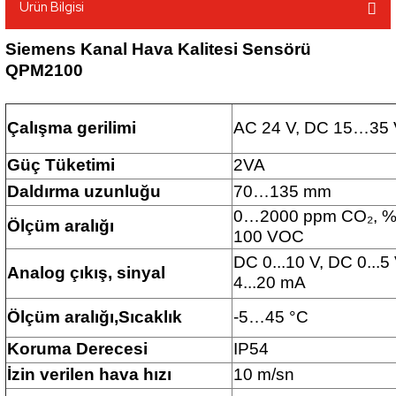
Ürün Bilgisi
Siemens Kanal Hava Kalitesi Sensörü
QPM2100
Çalışma gerilimi
AC 24 V, DC 15…35 
Güç Tüketimi
2VA
Daldırma uzunluğu
70…135 mm
0…2000 ppm CO₂, 
Ölçüm aralığı
100 VOC
DC 0...10 V, DC 0...5
Analog çıkış, sinyal
4...20 mA
Ölçüm aralığı,Sıcaklık
-5…45 °C
Koruma Derecesi
IP54
İzin verilen hava hızı
10 m/sn