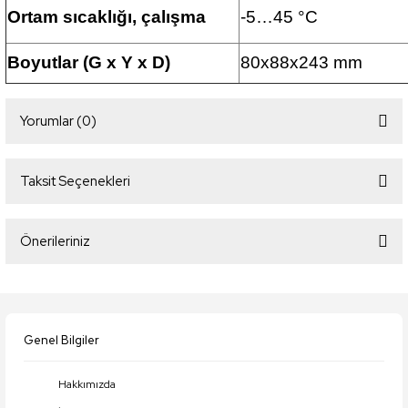
Ortam sıcaklığı, çalışma
-5…45 °C
Boyutlar (G x Y x D)
80x88x243 mm
Yorumlar (0)
Taksit Seçenekleri
Bu ürüne ilk yorumu siz yapın!
Önerileriniz
Yorum Yaz
Bu ürünün fiyat bilgisi, resim, ürün açıklamalarında ve diğer konularda
yetersiz gördüğünüz noktaları öneri formunu kullanarak tarafımıza
iletebilirsiniz.
Genel Bilgiler
Görüş ve önerileriniz için teşekkür ederiz.
Hakkımızda
Ürün resmi kalitesiz, bozuk veya görüntülenemiyor.