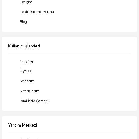
İletişim
Ürün açıklamasında eksik bilgiler bulunuyor.
Teklif İsteme Formu
Ürün bilgilerinde hatalar bulunuyor.
Blog
Ürün fiyatı diğer sitelerden daha pahalı.
Bu ürüne benzer farklı alternatifler olmalı.
Kullanıcı İşlemleri
Giriş Yap
Üye Ol
Gönder
Sepetim
Siparişlerim
İptal İade Şartları
Yardım Merkezi