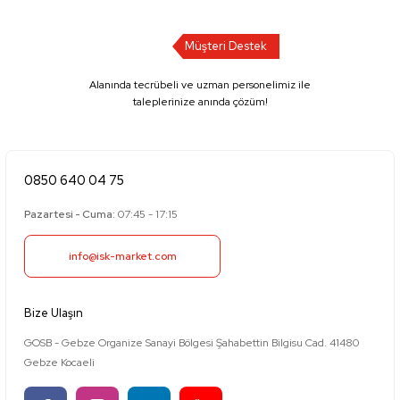
Müşteri Destek
Alanında tecrübeli ve uzman personelimiz ile
taleplerinize anında çözüm!
0850 640 04 75
Pazartesi - Cuma:
07:45 - 17:15
info@isk-market.com
Bize Ulaşın
GOSB - Gebze Organize Sanayi Bölgesi Şahabettin Bilgisu Cad. 41480
Gebze Kocaeli