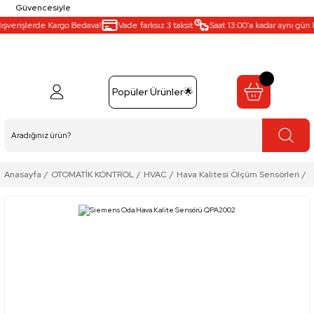
Güvencesiyle
şverişlerde Kargo Bedava!
Vade farksız 3 taksit
Saat 13:00’a kadar aynı gün ka
Popüler Ürünler🌟
Anasayfa
OTOMATİK KONTROL
HVAC
Hava Kalitesi Ölçüm Sensörleri
S