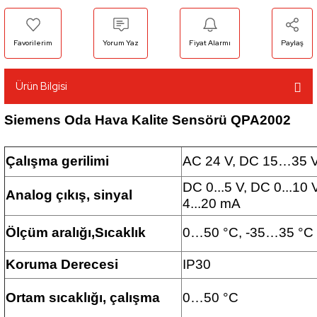
Yorum Yaz
Fiyat Alarmı
Paylaş
Ürün Bilgisi
Siemens Oda Hava Kalite Sensörü QPA2002
Çalışma gerilimi
AC 24 V, DC 15…35 
DC 0...5 V, DC 0...10 
Analog çıkış, sinyal
4...20 mA
Ölçüm aralığı,Sıcaklık
0…50 °C, -35…35 °C
Koruma Derecesi
IP30
Ortam sıcaklığı, çalışma
0…50 °C