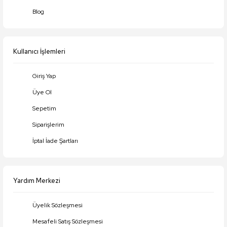
Ürün bilgilerinde hatalar bulunuyor.
Blog
Ürün fiyatı diğer sitelerden daha pahalı.
Bu ürüne benzer farklı alternatifler olmalı.
Kullanıcı İşlemleri
Giriş Yap
Üye Ol
Gönder
Sepetim
Siparişlerim
İptal İade Şartları
Yardım Merkezi
Üyelik Sözleşmesi
Mesafeli Satış Sözleşmesi