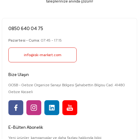
taleplerinize anında çözüm!
0850 640 04 75
Pazartesi - Cuma:
07:45 - 17:15
info@isk-market.com
Bize Ulaşın
GOSB - Gebze Organize Sanayi Bölgesi Şahabettin Bilgisu Cad. 41480
Gebze Kocaeli
E-Bülten Abonelik
Yeni ürünler, kampanyalar ve daha fazlası hakkında bilgi