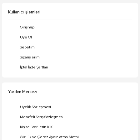
Bu ürüne benzer farklı alternatifler olmalı.
Kullanıcı İşlemleri
Giriş Yap
Üye Ol
Gönder
Sepetim
Siparişlerim
İptal İade Şartları
Yardım Merkezi
Üyelik Sözleşmesi
Mesafeli Satış Sözleşmesi
Kişisel Verilerin K.K.
Gizlilik ve Çerez Aydınlatma Metni