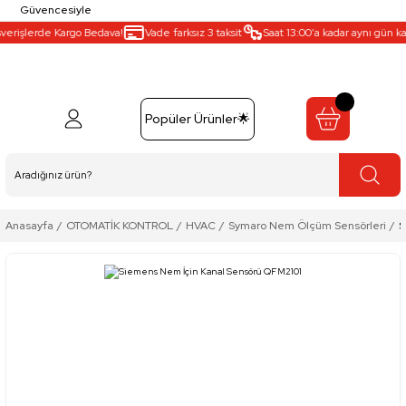
Güvencesiyle
verişlerde Kargo Bedava!
Vade farksız 3 taksit
Saat 13:00’a kadar aynı gün karg
Popüler Ürünler🌟
Anasayfa
OTOMATİK KONTROL
HVAC
Symaro Nem Ölçüm Sensörleri
S