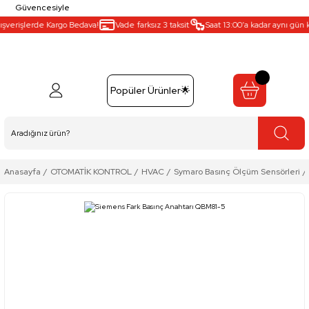
Güvencesiyle
şverişlerde Kargo Bedava!
Vade farksız 3 taksit
Saat 13:00’a kadar aynı gün ka
Popüler Ürünler🌟
Anasayfa
OTOMATİK KONTROL
HVAC
Symaro Basınç Ölçüm Sensörleri