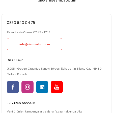
taleplerinize anında çözüm!
0850 640 04 75
Pazartesi - Cuma:
07:45 - 17:15
info@isk-market.com
Bize Ulaşın
GOSB - Gebze Organize Sanayi Bölgesi Şahabettin Bilgisu Cad. 41480
Gebze Kocaeli
E-Bülten Abonelik
Yeni ürünler, kampanyalar ve daha fazlası hakkında bilgi