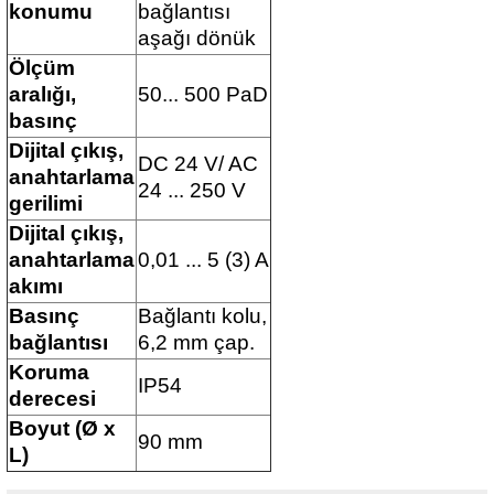
konumu
bağlantısı
aşağı dönük
Ölçüm
aralığı,
50... 500 PaD
basınç
Dijital çıkış,
DC 24 V/ AC
anahtarlama
24 ... 250 V
gerilimi
Dijital çıkış,
anahtarlama
0,01 ... 5 (3) A
akımı
Basınç
Bağlantı kolu,
bağlantısı
6,2 mm çap.
Koruma
IP54
derecesi
Boyut (Ø x
90 mm
L)