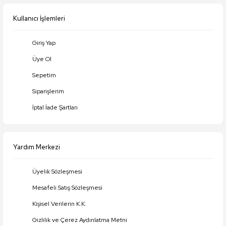
Bu ürüne benzer farklı alternatifler olmalı.
Kullanıcı İşlemleri
Giriş Yap
Üye Ol
Gönder
Sepetim
Siparişlerim
İptal İade Şartları
Yardım Merkezi
Üyelik Sözleşmesi
Mesafeli Satış Sözleşmesi
Kişisel Verilerin K.K.
Gizlilik ve Çerez Aydınlatma Metni