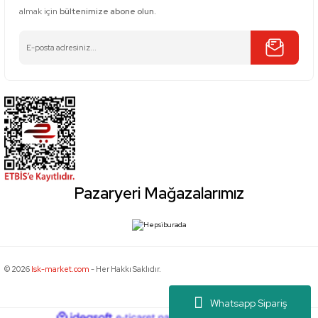
almak için
bültenimize abone olun.
Pazaryeri Mağazalarımız
© 2026
Isk-market.com
- Her Hakkı Saklıdır.
Whatsapp Sipariş
ideasoft
ile