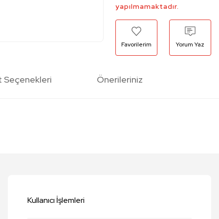
yapılmamaktadır.
Yorum Yaz
t Seçenekleri
Önerileriniz
etersiz gördüğünüz noktaları öneri formunu kullanarak tarafımıza iletebilirsi
Bu ürüne ilk yorumu siz yapın!
Yorum Yaz
Kullanıcı İşlemleri