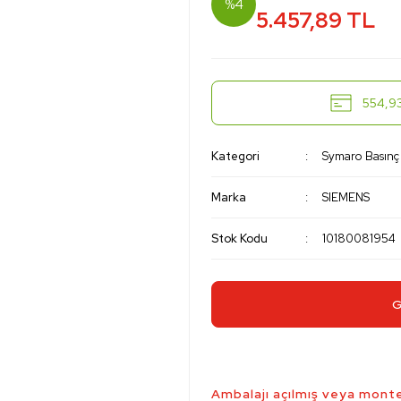
%4
5.457,89 TL
554,93
Kategori
Symaro Basınç
Marka
SIEMENS
Stok Kodu
10180081954
G
Ambalajı açılmış veya monte