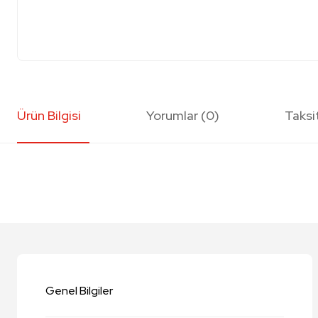
Ürün Bilgisi
Yorumlar (0)
Taksi
Bu ürünün fiyat bilgisi, resim, ürün açıklamalarında ve diğer konularda y
Görüş ve önerileriniz için teşekkür ederiz.
Ürün resmi kalitesiz, bozuk veya görüntülenemiyor.
Ürün açıklamasında eksik bilgiler bulunuyor.
Genel Bilgiler
Ürün bilgilerinde hatalar bulunuyor.