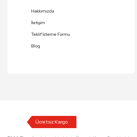
Ürün fiyatı diğer sitelerden daha pahalı.
Hakkımızda
Bu ürüne benzer farklı alternatifler olmalı.
İletişim
Teklif İsteme Formu
Blog
Ücretsiz Kargo