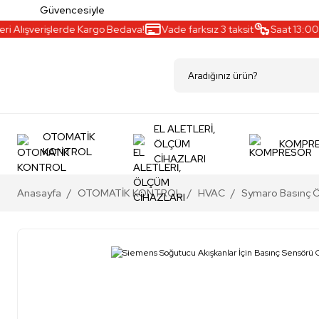
Güvencesiyle
 Alışverişlerde Kargo Bedava!
Vade farksız 3 taksit
Saat 13:00’a
EL ALETLERİ,
OTOMATİK
ÖLÇÜM
KOMPR
KONTROL
CİHAZLARI
Anasayfa
OTOMATİK KONTROL
HVAC
Symaro Basınç Ö