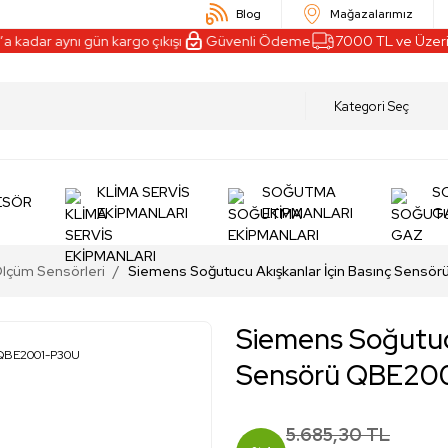
Blog
Mağazalarımız
 kadar aynı gün kargo çıkışı
Güvenli Ödeme
7000 TL ve Üzeri A
KLİMA SERVİS
SOĞUTMA
S
ESÖR
EKİPMANLARI
EKİPMANLARI
G
lçüm Sensörleri
Siemens Soğutucu Akışkanlar İçin Basınç Sens
Siemens Soğutucu
Sensörü QBE20
5.685,30 TL