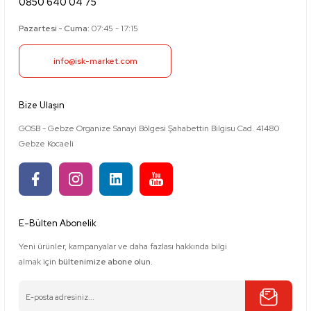
0850 640 04 75
Pazartesi - Cuma:
07:45 - 17:15
info@isk-market.com
Bize Ulaşın
GOSB - Gebze Organize Sanayi Bölgesi Şahabettin Bilgisu Cad. 41480
Gebze Kocaeli
E-Bülten Abonelik
Yeni ürünler, kampanyalar ve daha fazlası hakkında bilgi
almak için
bültenimize abone olun.