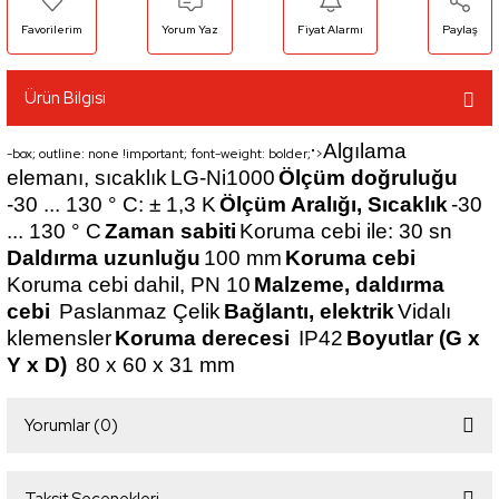
Yorum Yaz
Fiyat Alarmı
Paylaş
Ürün Bilgisi
Algılama
-box; outline: none !important; font-weight: bolder;">
elemanı, sıcaklık
LG-Ni1000
Ölçüm doğruluğu
-30 ... 130 ° C: ± 1,3 K
Ölçüm Aralığı, Sıcaklık
-30
... 130 ° C
Zaman sabiti
Koruma cebi ile: 30 sn
Daldırma uzunluğu
100 mm
Koruma cebi
Koruma cebi dahil, PN 10
Malzeme, daldırma
cebi
Paslanmaz Çelik
Bağlantı, elektrik
Vidalı
klemensler
Koruma derecesi
IP42
Boyutlar (G x
Y x D)
80 x 60 x 31 mm
Yorumlar (0)