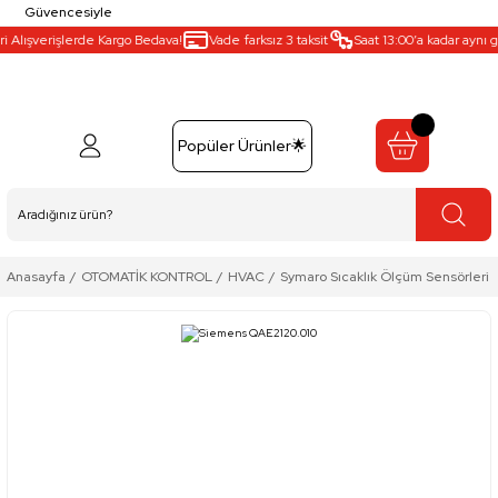
Güvencesiyle
 Alışverişlerde Kargo Bedava!
Vade farksız 3 taksit
Saat 13:00’a kadar aynı gü
Popüler Ürünler🌟
Anasayfa
OTOMATİK KONTROL
HVAC
Symaro Sıcaklık Ölçüm Sensörleri