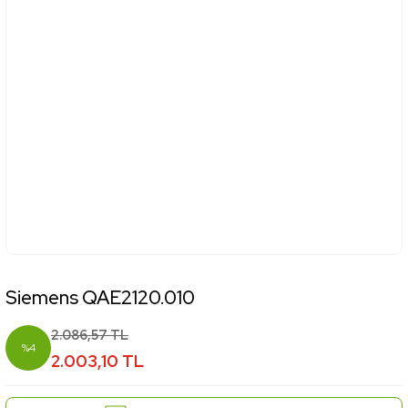
Siemens QAE2120.010
2.086,57 TL
%4
2.003,10 TL