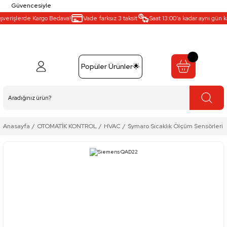
Güvencesiyle
verişlerde Kargo Bedava!
Vade farksız 3 taksit
Saat 13:00’a kadar aynı gün kar
Popüler Ürünler🌟
Anasayfa
OTOMATİK KONTROL
HVAC
Symaro Sıcaklık Ölçüm Sensörleri