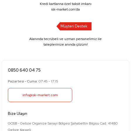
Kredi kartlarına özel taksit imkanı
isk-market.com’da
Müşteri Destek
Alanında tecrübeli ve uzman personelimiz ile
taleplerinize anında çözüm!
0850 640 04 75
Pazartesi - Cuma:
07:45 - 17:15
info@isk-market.com
Bize Ulaşın
GOSB - Gebze Organize Sanayi Bölgesi Şahabettin Bilgisu Cad. 41480
Gebze Kocaeli