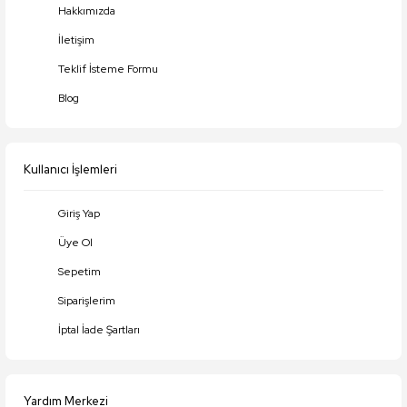
Hakkımızda
Ürün resmi kalitesiz, bozuk veya görüntülenemiyor.
İletişim
Ürün açıklamasında eksik bilgiler bulunuyor.
Teklif İsteme Formu
Ürün bilgilerinde hatalar bulunuyor.
Blog
Ürün fiyatı diğer sitelerden daha pahalı.
Bu ürüne benzer farklı alternatifler olmalı.
Kullanıcı İşlemleri
Giriş Yap
Üye Ol
Gönder
Sepetim
Siparişlerim
İptal İade Şartları
Yardım Merkezi