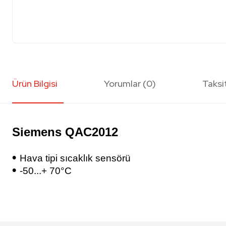
Ürün Bilgisi
Yorumlar (0)
Taksi
Siemens QAC2012
•
Hava tipi sıcaklık sensörü
•
-50...+ 70
°C
Bu ürünün fiyat bilgisi, resim, ürün açıklamalarında ve diğer konularda y
Görüş ve önerileriniz için teşekkür ederiz.