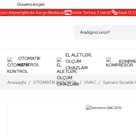
Güvencesiyle
 Alışverişlerde Kargo Bedava!
Vade farksız 3 taksit
Saat 13:00’a 
EL ALETLERİ,
OTOMATİK
ÖLÇÜM
KOMPR
KONTROL
CİHAZLARI
Anasayfa
OTOMATİK KONTROL
HVAC
Symaro Sıcaklık