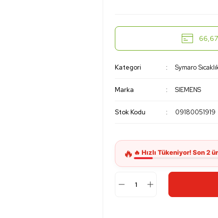
66,67 
Kategori
Symaro Sıcaklı
Marka
SIEMENS
Stok Kodu
09180051919