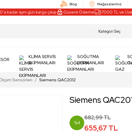
Blog
Mağazalarımız
kadar aynı gün kargo çıkışı
Güvenli Ödeme
7000 TL ve Üzeri Al
KLİMA SERVİS
SOĞUTMA
S
ESÖR
EKİPMANLARI
EKİPMANLARI
G
 Ölçüm Sensörleri
Siemens QAC2012
Siemens QAC20
682,99 TL
%4
655,67 TL