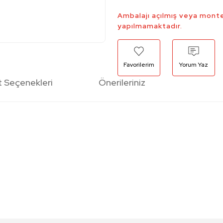
Ambalajı açılmış veya monte
yapılmamaktadır.
Yorum Yaz
t Seçenekleri
Önerileriniz
etersiz gördüğünüz noktaları öneri formunu kullanarak tarafımıza iletebilirsi
Bu ürüne ilk yorumu siz yapın!