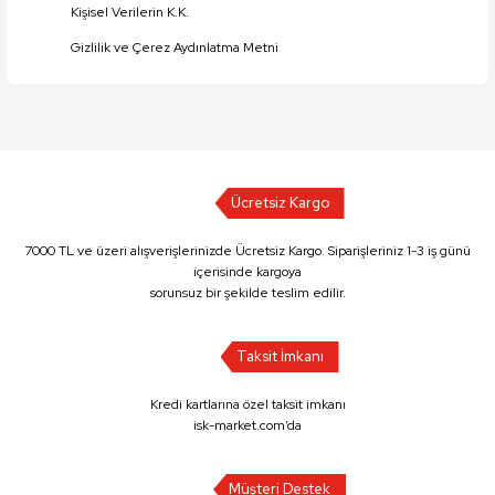
Kişisel Verilerin K.K.
Gizlilik ve Çerez Aydınlatma Metni
Ücretsiz Kargo
7000 TL ve üzeri alışverişlerinizde Ücretsiz Kargo. Siparişleriniz 1-3 iş günü
içerisinde kargoya
sorunsuz bir şekilde teslim edilir.
Taksit İmkanı
Kredi kartlarına özel taksit imkanı
isk-market.com’da
Müşteri Destek