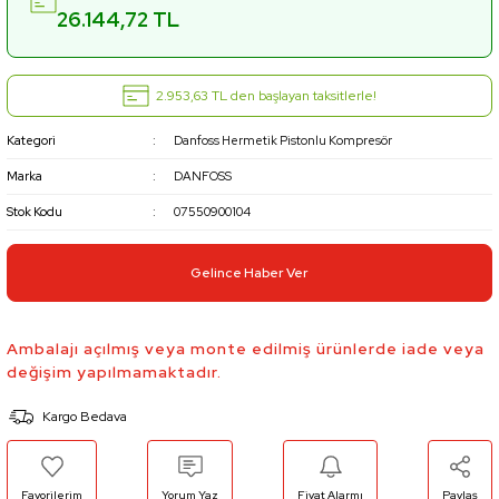
26.144,72 TL
2.953,63 TL den başlayan taksitlerle!
Kategori
Danfoss Hermetik Pistonlu Kompresör
Marka
DANFOSS
Stok Kodu
07550900104
Gelince Haber Ver
Ambalajı açılmış veya monte edilmiş ürünlerde iade veya
değişim yapılmamaktadır.
Kargo Bedava
Yorum Yaz
Fiyat Alarmı
Paylaş