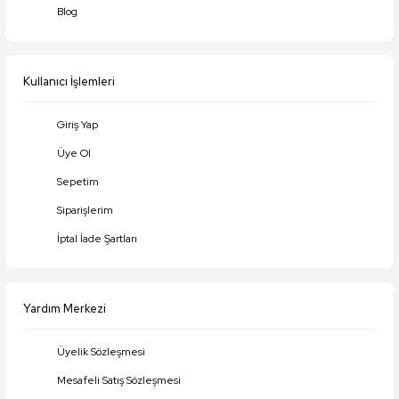
Blog
Ürün fiyatı diğer sitelerden daha pahalı.
Bu ürüne benzer farklı alternatifler olmalı.
Kullanıcı İşlemleri
Giriş Yap
Üye Ol
Gönder
Sepetim
Siparişlerim
İptal İade Şartları
Yardım Merkezi
Üyelik Sözleşmesi
Mesafeli Satış Sözleşmesi