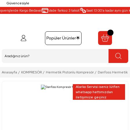
Güvencesiyle
şverişlerde Kargo Bedava!
Vade farksız 3 taksit
Saat 13:00’a kadar aynı gün ka
Popüler Ürünler🌟
Anasayfa
KOMPRESÖR
Hermetik Pistonlu Kompresör
Danfoss Hermetik P
Alarko Servisi iseniz lütfen
whatsapp hattımızdan
iletişimize geçiniz