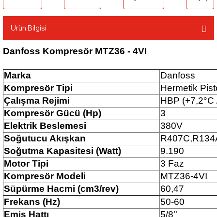
Ürün Bilgisi
Danfoss Kompresör MTZ36 - 4VI
Marka
Danfoss
Kompresör Tipi
Hermetik Pist
Çalışma Rejimi
HBP (+7,2°C 
Kompresör Gücü (Hp)
3
Elektrik Beslemesi
380V
Soğutucu Akışkan
R407C,R134
Soğutma Kapasitesi (Watt)
9.190
Motor Tipi
3 Faz
Kompresör Modeli
MTZ36-4VI
Süpürme Hacmi (cm3/rev)
60,47
Frekans (Hz)
50-60
Emiş Hattı
5/8''